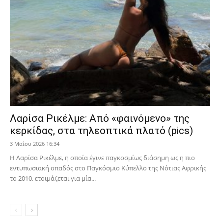
Λαρίσα Ρικέλμε: Από «φαινόμενο» της
κερκίδας, στα τηλεοπτικά πλατό (pics)
3 Μαΐου 2026 16:34
Η Λαρίσα Ρικέλμε, η οποία έγινε παγκοσμίως διάσημη ως η πιο
εντυπωσιακή οπαδός στο Παγκόσμιο Κύπελλο της Νότιας Αφρικής
το 2010, ετοιμάζεται για μία...