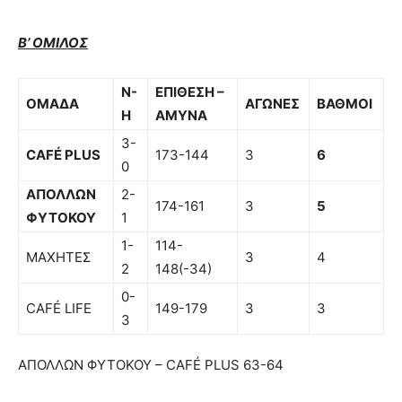
Β’ ΟΜΙΛΟΣ
Ν-
ΕΠΙΘΕΣΗ –
ΟΜΑΔΑ
ΑΓΩΝΕΣ
ΒΑΘΜΟΙ
Η
ΑΜΥΝΑ
3-
CAF
É
PLUS
173-144
3
6
0
ΑΠΟΛΛΩΝ
2-
174-161
3
5
ΦΥΤΟΚΟΥ
1
1-
114-
ΜΑΧΗΤΕΣ
3
4
2
148(-34)
0-
CAFÉ LIFE
149-179
3
3
3
ΑΠΟΛΛΩΝ ΦΥΤΟΚΟΥ – CAFÉ PLUS 63-64