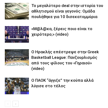
Το μεγαλύτερο deal στην ιστορία του
αθλητισμού είναι γεγονός: Ομάδα
πουλήθηκε για 10 δισεκατομμύρια
«Μ@λ@κα, ξέρεις ποιο είναι το
χειρότερο;» (video)
Ο Ηρακλής επέστρεψε στην Greek
Basketball League: Πανζουρλισμός
από τους φίλους του «Γηραιού»
(video)
Ο ΠΑΟΚ “άγγιξε” την κούπα αλλά
λύγισε στο τέλος