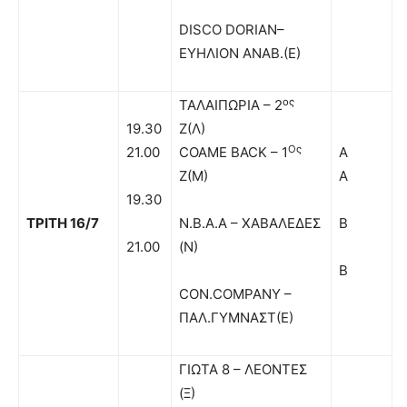
DISCO DORIAN–
ΕΥΗΛΙΟΝ ΑΝΑΒ.(Ε)
ος
ΤΑΛΑΙΠΩΡΙΑ – 2
19.30
Ζ(Λ)
Ος
21.00
COAME BACK – 1
Α
Ζ(Μ)
Α
19.30
ΤΡΙΤΗ 16/7
Ν.Β.Α.Α – ΧΑΒΑΛΕΔΕΣ
Β
21.00
(Ν)
Β
CON.COMPANY –
ΠΑΛ.ΓΥΜΝΑΣΤ(Ε)
ΓΙΩΤΑ 8 – ΛΕΟΝΤΕΣ
(Ξ)