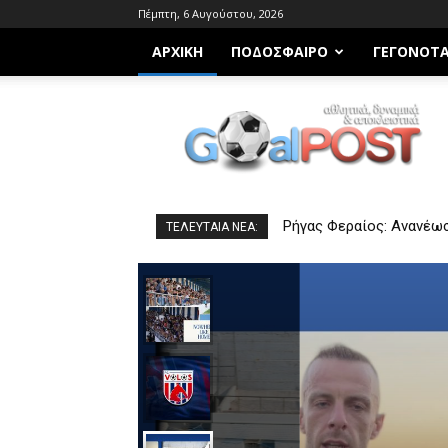
Πέμπτη, 6 Αυγούστου, 2026
ΑΡΧΙΚΗ
ΠΟΔΌΣΦΑΙΡΟ
ΓΕΓΟΝΌΤ
Goalpost.gr
Ρήγας Φεραίος: Ανανέωσε 
ΕΛ Νηλέας: Αμυντική εν
ΤΕΛΕΥΤΑΙΑ ΝΕΑ: