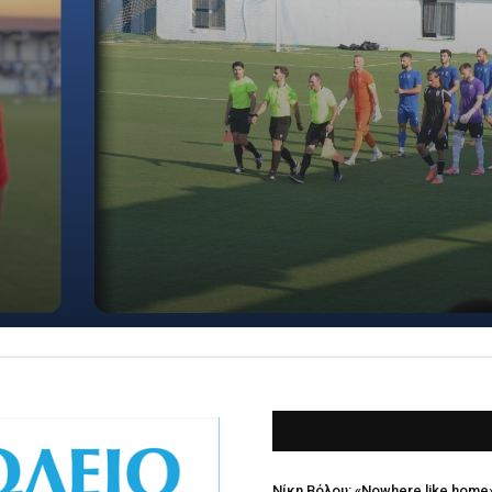
Γκαραβέλης: "Θετική η εικό
Νίκη Βόλου: «Nowhere like home