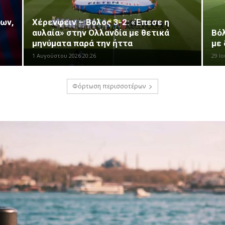
ων,
Χέρενφειν – Βόλος 3-2: «Έπεσε η
αυλαία» στην Ολλανδία με θετικά
Βόλ
μηνύματα παρά την ήττα
με 
1 Αυγούστου 2026 20:26
29 Ιο
Φόρτωση περισσοτέρων