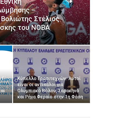
 Εθνική
λύμβησης –
 Βολιώτης Στέλιος
σκης του ΝΟΒΑ
 Γ΄
Κύπελλο Ερασιτεχνών: Αυτοί
είναι οι αντίπαλοι για
και
Ολυμπιακό Βόλου, Σαρακηνό
και Ρήγα Φεραίο στην 1η Φάση