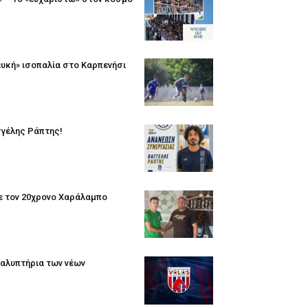
ευκή» ισοπαλία στο Καρπενήσι
γγέλης Ράπτης!
με τον 20χρονο Χαράλαμπο
καλυπτήρια των νέων
.