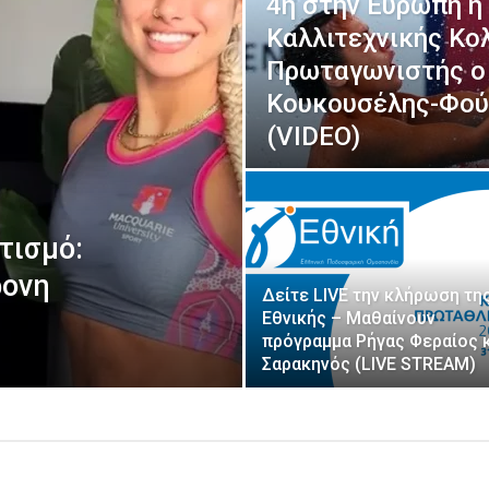
4η στην Ευρώπη η
Καλλιτεχνικής Κο
Πρωταγωνιστής ο
Κουκουσέλης-Φού
(VIDEO)
τισμό:
ρονη
Δείτε LIVE την κλήρωση της
Εθνικής – Μαθαίνουν
πρόγραμμα Ρήγας Φεραίος 
Σαρακηνός (LIVE STREAM)