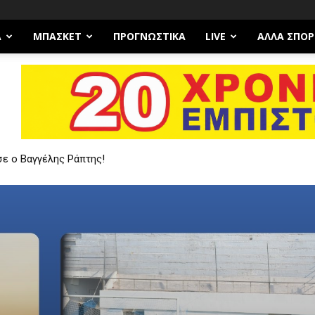
Α
ΜΠΆΣΚΕΤ
ΠΡΟΓΝΩΣΤΙΚΑ
LIVE
ΆΛΛΑ ΣΠΟΡ
ο Βαγγέλης Ράπτης!
ίσχυση με τον 20χρονο Χαράλαμπο Ευτυχιάδη!