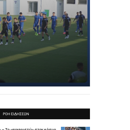
να μας - Έτοιμοι
με Πανιώνιο"
ΡΟΗ ΕΙΔΗΣΕΩΝ
» – Το «ευχαριστώ» στον κόσμο