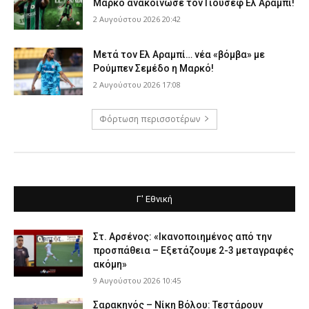
Μαρκό ανακοίνωσε τον Γιουσέφ Ελ Αραμπί!
2 Αυγούστου 2026 20:42
Μετά τον Ελ Αραμπί… νέα «βόμβα» με
Ρούμπεν Σεμέδο η Μαρκό!
2 Αυγούστου 2026 17:08
Φόρτωση περισσοτέρων
Γ' Εθνική
Στ. Αρσένος: «Ικανοποιημένος από την
προσπάθεια – Εξετάζουμε 2-3 μεταγραφές
ακόμη»
9 Αυγούστου 2026 10:45
Σαρακηνός – Νίκη Βόλου: Τεστάρουν