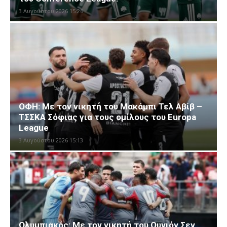
3 Αυγούστου 2026 15:26
ΟΦΗ: Με τον νικητή του Μακάμπι Τελ Αβίβ –
ΤΣΣΚΑ Σόφιας για τους ομίλους του Europa
League
3 Αυγούστου 2026 15:13
Ολυμπιακός: Με τον νικητή του Ουνιόν Σεν