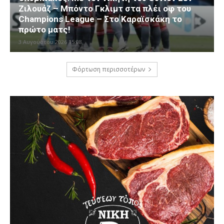
Ζιλουάζ – Μπόντο Γκλιμτ στα πλέι οφ του
Champions League – Στο Καραϊσκάκη το
πρώτο ματς!
3 Αυγούστου 2026 15:08
Φόρτωση περισσοτέρων