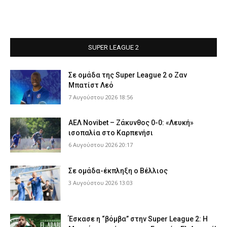
SUPER LEAGUE 2
Σε ομάδα της Super League 2 o Ζαν
Μπατίστ Λεό
7 Αυγούστου 2026 18:56
ΑΕΛ Novibet – Ζάκυνθος 0-0: «Λευκή»
ισοπαλία στο Καρπενήσι
6 Αυγούστου 2026 20:17
Σε ομάδα-έκπληξη ο Βέλλιος
3 Αυγούστου 2026 13:03
Έσκασε η “βόμβα” στην Super League 2: Η