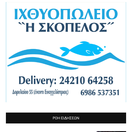
Μαλεζάς: «Είδαμε
πράγματα που
χρήζουν βελτίωσης
– Υπήρξε διάθεση»
ΡΟΗ ΕΙΔΗΣΕΩΝ