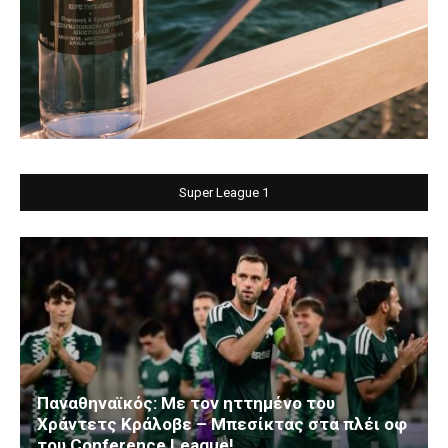
Super League 1
Παναθηναϊκός: Με τον ηττημένο του
Χράντετς Κράλοβε – Μπεσίκτας στα πλέι οφ
του Conference League!