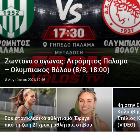
Ζωντανά ο αγώνας: Ατρόμητος Παλαμά
– Ολυμπιακός Βόλου (8/8, 18:00)
8 Αυγούστου 2026 17:46
4η στην 
Κολύμβησ
Σοκ στον κλασικό αθλητισμό: Έφυγε
Στέλιος 
από τη ζωή 21χρονη αθλήτρια στίβου
(VIDEO)