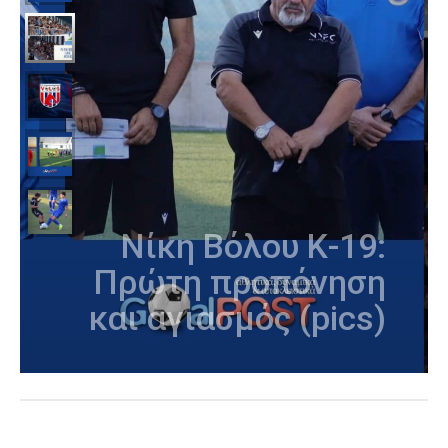
Νίκη Βόλου:
«Nowhere like home»
– Το «ευχαριστώ»
στον κόσμο για την
παρουσία στο
φιλικό με τον ΠΑΟΚ
Β'