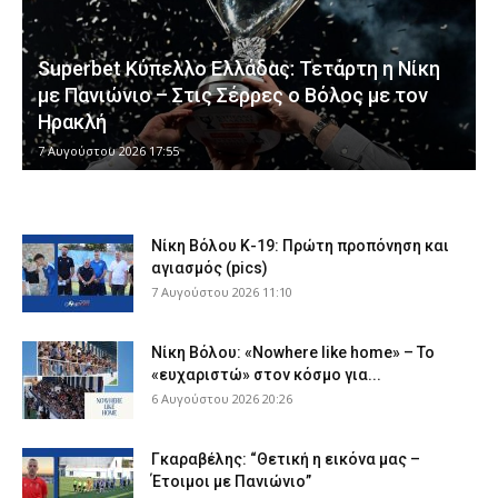
Superbet Κύπελλο Ελλάδας: Τετάρτη η Νίκη
με Πανιώνιο – Στις Σέρρες ο Βόλος με τον
Ηρακλή
7 Αυγούστου 2026 17:55
Νίκη Βόλου Κ-19: Πρώτη προπόνηση και
αγιασμός (pics)
7 Αυγούστου 2026 11:10
Νίκη Βόλου: «Nowhere like home» – Το
«ευχαριστώ» στον κόσμο για...
6 Αυγούστου 2026 20:26
Γκαραβέλης: “Θετική η εικόνα μας –
Έτοιμοι με Πανιώνιο”