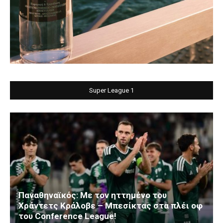
Super League 1
Παναθηναϊκός: Με τον ηττημένο του
Χράντετς Κράλοβε – Μπεσίκτας στα πλέι οφ
του Conference League!