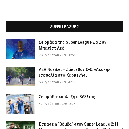
SUPER LEAGUE 2
Σε ομάδα της Super League 2 o Ζαν
Μπατίστ Λεό
7 Αυγούστου 2026 18:56
ΑΕΛ Novibet – Ζάκυνθος 0-0: «Λευκή»
ισοπαλία στο Καρπενήσι
6 Αυγούστου 2026 20:17
Σε ομάδα-έκπληξη ο Βέλλιος
3 Αυγούστου 2026 13:03
Έσκασε η “βόμβα” στην Super League 2: Η