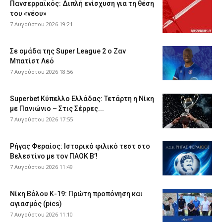
Πανσερραϊκός: Διπλή ενίσχυση για τη θέση
του «νέου»
7 Αυγούστου 2026 19:21
Σε ομάδα της Super League 2 o Ζαν
Μπατίστ Λεό
7 Αυγούστου 2026 18:56
Superbet Κύπελλο Ελλάδας: Τετάρτη η Νίκη
με Πανιώνιο – Στις Σέρρες...
7 Αυγούστου 2026 17:55
Ρήγας Φεραίος: Ιστορικό φιλικό τεστ στο
Βελεστίνο με τον ΠΑΟΚ Β’!
7 Αυγούστου 2026 11:49
Νίκη Βόλου Κ-19: Πρώτη προπόνηση και
αγιασμός (pics)
7 Αυγούστου 2026 11:10