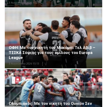
3 Αυγούστου 2026 15:26
ΟΦΗ: Με τον νικητή του Μακάμπι Τελ Αβίβ –
ΤΣΣΚΑ Σόφιας για τους ομίλους του Europa
League
3 Αυγούστου 2026 15:13
Ολυμπιακός: Με τον νικητή του Ουνιόν Σεν