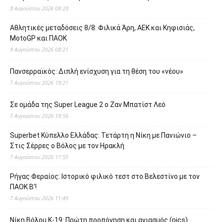
8 Αυγούστου 2026 08:28
Αθλητικές μεταδόσεις 8/8: Φιλικά Άρη, ΑΕΚ και Κηφισιάς,
MotoGP και ΠΑΟΚ
8 Αυγούστου 2026 08:21
Πανσερραϊκός: Διπλή ενίσχυση για τη θέση του «νέου»
7 Αυγούστου 2026 19:21
Σε ομάδα της Super League 2 o Ζαν Μπατίστ Λεό
7 Αυγούστου 2026 18:56
Superbet Κύπελλο Ελλάδας: Τετάρτη η Νίκη με Πανιώνιο –
Στις Σέρρες ο Βόλος με τον Ηρακλή
7 Αυγούστου 2026 17:55
Ρήγας Φεραίος: Ιστορικό φιλικό τεστ στο Βελεστίνο με τον
ΠΑΟΚ Β’!
7 Αυγούστου 2026 11:49
Νίκη Βόλου Κ-19: Πρώτη προπόνηση και αγιασμός (pics)