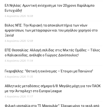
ΕΛ Νηλέας: Αμυντική ενίσχυση με τον 20χρονο Χαράλαμπο
Ευτυχιάδη!
6 Αυγούστου 2026 16:08
Βόλος ΝΠΣ: Την Κυριακή τα αποκαλυπτήρια των νέων
εμφανίσεων, των μεταγραφών και του μεγάλου χορηγού στο
Ξενία!
6 Αυγούστου 2026 12:08
ΕΠΣ Θεσσαλίας: Αλλαγή σελίδας στις Μικτές Ομάδες – Τέλος
ο Καλιακούδας, ανέλαβε ο Γιώργος Δανόπουλος!
6 Αυγούστου 2026 11:54
Γκαραβέλης: “Θετική η εικόνα μας – Έτοιμοι με Πανιώνιο”
6 Αυγούστου 2026 11:35
Αθλητικές μεταδόσεις σήμερα 6/8: Μεγάλη μάχη για τον ΠΑΟΚ
με την Άντερλεχτ στο Europa League
6 Αυγούστου 2026 11:17
Φιλική ισοπαλία στο “Π. Μαγουλάς”: Έλειψε μόνο το γκολ από