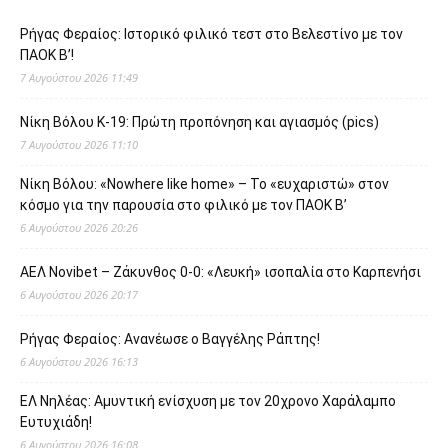
Ρήγας Φεραίος: Ιστορικό φιλικό τεστ στο Βελεστίνο με τον
ΠΑΟΚ Β’!
7 Αυγούστου 2026 11:49
Νίκη Βόλου Κ-19: Πρώτη προπόνηση και αγιασμός (pics)
7 Αυγούστου 2026 11:10
Νίκη Βόλου: «Nowhere like home» – Το «ευχαριστώ» στον
κόσμο για την παρουσία στο φιλικό με τον ΠΑΟΚ Β’
6 Αυγούστου 2026 20:26
ΑΕΛ Novibet – Ζάκυνθος 0-0: «Λευκή» ισοπαλία στο Καρπενήσι
6 Αυγούστου 2026 20:17
Ρήγας Φεραίος: Ανανέωσε ο Βαγγέλης Ράπτης!
6 Αυγούστου 2026 16:13
ΕΛ Νηλέας: Αμυντική ενίσχυση με τον 20χρονο Χαράλαμπο
Ευτυχιάδη!
6 Αυγούστου 2026 16:08