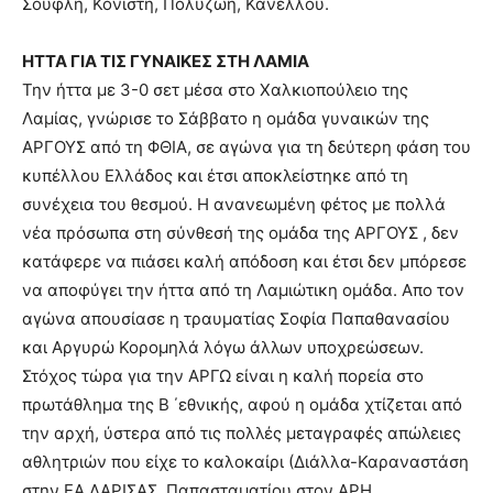
Σουφλή, Κονιστή, Πολυζώη, Κανέλλου.
ΗΤΤΑ ΓΙΑ ΤΙΣ ΓΥΝΑΙΚΕΣ ΣΤΗ ΛΑΜΙΑ
Την ήττα με 3-0 σετ μέσα στο Χαλκιοπούλειο της
Λαμίας, γνώρισε το Σάββατο η ομάδα γυναικών της
ΑΡΓΟΥΣ από τη ΦΘΙΑ, σε αγώνα για τη δεύτερη φάση του
κυπέλλου Ελλάδος και έτσι αποκλείστηκε από τη
συνέχεια του θεσμού. Η ανανεωμένη φέτος με πολλά
νέα πρόσωπα στη σύνθεσή της ομάδα της ΑΡΓΟΥΣ , δεν
κατάφερε να πιάσει καλή απόδοση και έτσι δεν μπόρεσε
να αποφύγει την ήττα από τη Λαμιώτικη ομάδα. Απο τον
αγώνα απουσίασε η τραυματίας Σοφία Παπαθανασίου
και Αργυρώ Κορομηλά λόγω άλλων υποχρεώσεων.
Στόχος τώρα για την ΑΡΓΩ είναι η καλή πορεία στο
πρωτάθλημα της Β ΄εθνικής, αφού η ομάδα χτίζεται από
την αρχή, ύστερα από τις πολλές μεταγραφές απώλειες
αθλητριών που είχε το καλοκαίρι (Διάλλα-Καραναστάση
στην ΕΑ ΛΑΡΙΣΑΣ, Παπασταματίου στον ΑΡΗ