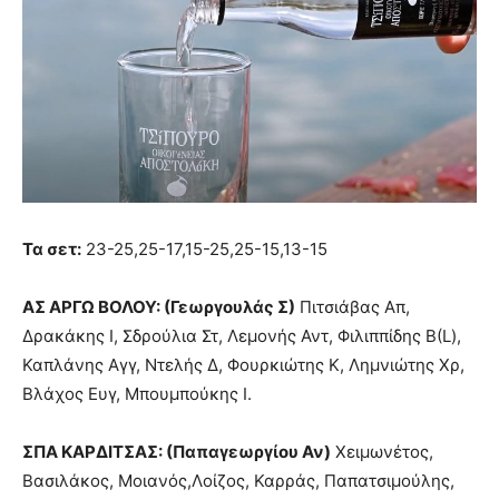
Τα σετ:
23-25,25-17,15-25,25-15,13-15
ΑΣ ΑΡΓΩ ΒΟΛΟΥ: (Γεωργουλάς Σ)
Πιτσιάβας Απ,
Δρακάκης Ι, Σδρούλια Στ, Λεμονής Αντ, Φιλιππίδης Β(L),
Καπλάνης Αγγ, Ντελής Δ, Φουρκιώτης Κ, Λημνιώτης Χρ,
Βλάχος Ευγ, Μπουμπούκης Ι.
ΣΠΑ ΚΑΡΔΙΤΣΑΣ: (Παπαγεωργίου Αν)
Χειμωνέτος,
Βασιλάκος, Μοιανός,Λοίζος, Καρράς, Παπατσιμούλης,