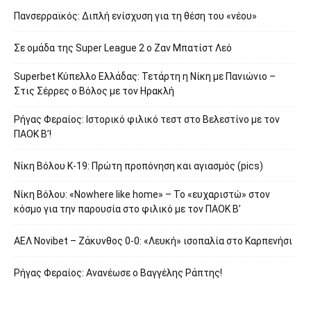
Πανσερραϊκός: Διπλή ενίσχυση για τη θέση του «νέου»
Σε ομάδα της Super League 2 o Ζαν Μπατίστ Λεό
Superbet Κύπελλο Ελλάδας: Τετάρτη η Νίκη με Πανιώνιο –
Στις Σέρρες ο Βόλος με τον Ηρακλή
Ρήγας Φεραίος: Ιστορικό φιλικό τεστ στο Βελεστίνο με τον
ΠΑΟΚ Β’!
Νίκη Βόλου Κ-19: Πρώτη προπόνηση και αγιασμός (pics)
Νίκη Βόλου: «Nowhere like home» – Το «ευχαριστώ» στον
κόσμο για την παρουσία στο φιλικό με τον ΠΑΟΚ Β’
ΑΕΛ Novibet – Ζάκυνθος 0-0: «Λευκή» ισοπαλία στο Καρπενήσι
Ρήγας Φεραίος: Ανανέωσε ο Βαγγέλης Ράπτης!