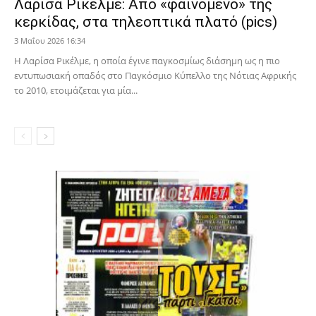
Λαρίσα Ρικέλμε: Από «φαινόμενο» της
κερκίδας, στα τηλεοπτικά πλατό (pics)
3 Μαΐου 2026 16:34
Η Λαρίσα Ρικέλμε, η οποία έγινε παγκοσμίως διάσημη ως η πιο
εντυπωσιακή οπαδός στο Παγκόσμιο Κύπελλο της Νότιας Αφρικής
το 2010, ετοιμάζεται για μία...