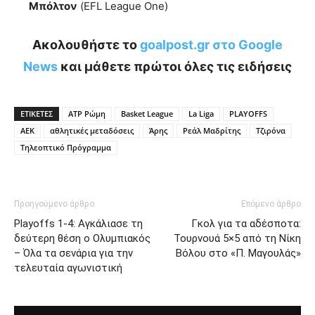
Μπόλτον
(EFL League One)
Ακολουθήστε το
goalpost.gr στο Google
News
και μάθετε πρώτοι όλες τις ειδήσεις
ΕΤΙΚΕΤΕΣ
ATP Ρώμη
Basket League
La Liga
PLAYOFFS
ΑΕΚ
αθλητικές μεταδόσεις
Άρης
Ρεάλ Μαδρίτης
Τζιρόνα
Τηλεοπτικό Πρόγραμμα
Προηγούμενο άρθρο
Επόμενο άρθρο
Playoffs 1-4: Αγκάλιασε τη
Γκολ για τα αδέσποτα:
δεύτερη θέση ο Ολυμπιακός
Τουρνουά 5×5 από τη Νίκη
– Όλα τα σενάρια για την
Βόλου στο «Π. Μαγουλάς»
τελευταία αγωνιστική