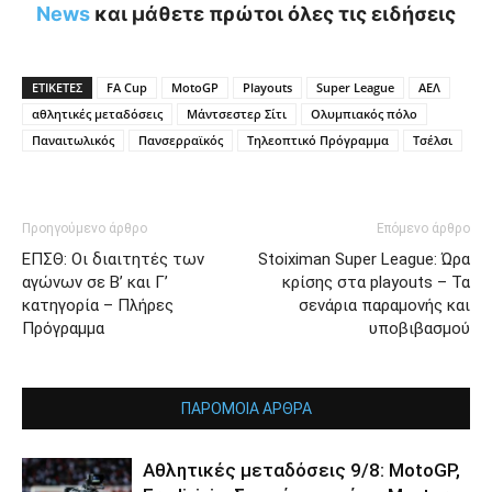
News
και μάθετε πρώτοι όλες τις ειδήσεις
ΕΤΙΚΕΤΕΣ
FA Cup
MotoGP
Playouts
Super League
ΑΕΛ
αθλητικές μεταδόσεις
Μάντσεστερ Σίτι
Ολυμπιακός πόλο
Παναιτωλικός
Πανσερραϊκός
Τηλεοπτικό Πρόγραμμα
Τσέλσι
Προηγούμενο άρθρο
Επόμενο άρθρο
ΕΠΣΘ: Οι διαιτητές των
Stoiximan Super League: Ώρα
αγώνων σε Β’ και Γ’
κρίσης στα playouts – Τα
κατηγορία – Πλήρες
σενάρια παραμονής και
Πρόγραμμα
υποβιβασμού
ΠΑΡΟΜΟΙΑ ΑΡΘΡΑ
Αθλητικές μεταδόσεις 9/8: MotoGP,