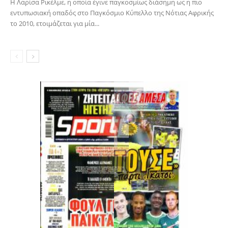
Η Λαρίσα Ρικέλμε, η οποία έγινε παγκοσμίως διάσημη ως η πιο
εντυπωσιακή οπαδός στο Παγκόσμιο Κύπελλο της Νότιας Αφρικής
το 2010, ετοιμάζεται για μία...