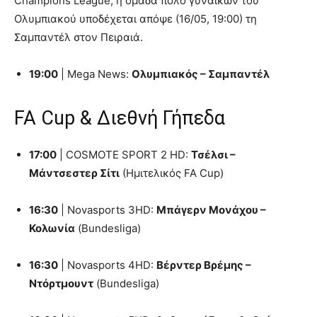
Champions League, η ομάδα πόλο γυναικών του
Ολυμπιακού υποδέχεται απόψε (16/05, 19:00) τη
Σαμπαντέλ στον Πειραιά.
19:00
| Mega News:
Ολυμπιακός – Σαμπαντέλ
FA Cup & Διεθνή Γήπεδα
17:00
| COSMOTE SPORT 2 HD:
Τσέλσι –
Μάντσεστερ Σίτι
(Ημιτελικός FA Cup)
16:30
| Novasports 3HD:
Μπάγερν Μονάχου –
Κολωνία
(Bundesliga)
16:30
| Novasports 4HD:
Βέρντερ Βρέμης –
Ντόρτμουντ
(Bundesliga)