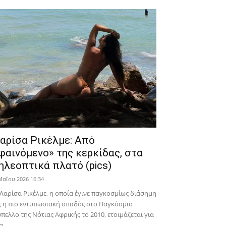
αρίσα Ρικέλμε: Από
φαινόμενο» της κερκίδας, στα
ηλεοπτικά πλατό (pics)
Μαΐου 2026 16:34
Λαρίσα Ρικέλμε, η οποία έγινε παγκοσμίως διάσημη
 η πιο εντυπωσιακή οπαδός στο Παγκόσμιο
πελλο της Νότιας Αφρικής το 2010, ετοιμάζεται για
α...