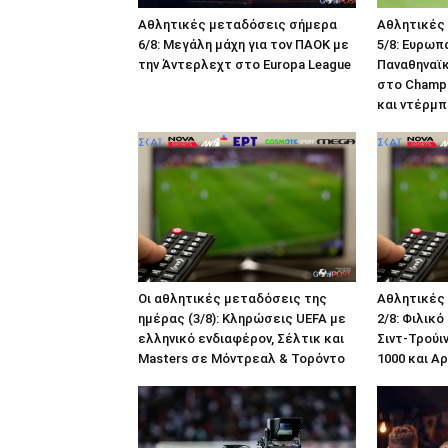
Αθλητικές μεταδόσεις σήμερα
Αθλητικές
6/8: Μεγάλη μάχη για τον ΠΑΟΚ με
5/8: Ευρωπ
την Άντερλεχτ στο Europa League
Παναθηναϊκ
στο Champi
και ντέρμπ
Οι αθλητικές μεταδόσεις της
Αθλητικές
ημέρας (3/8): Κληρώσεις UEFA με
2/8: Φιλικό
ελληνικό ενδιαφέρον, Σέλτικ και
Σιντ-Τρούι
Masters σε Μόντρεαλ & Τορόντο
1000 και Α