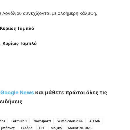
ου Λονδίνου συνεχίζονται με ολοήμερη κάλυψη.
Κυρίως Ταμπλό
e:
Κυρίως Ταμπλό
ο Google News
και μάθετε πρώτοι όλες τις
ειδήσεις
hens
Formula 1
Novasports
Wimbledon 2026
ΑΓΓΛΙΑ
ή μπάσκετ
Ελλάδα
ΕΡΤ
Μεξικό
Μουντιάλ 2026