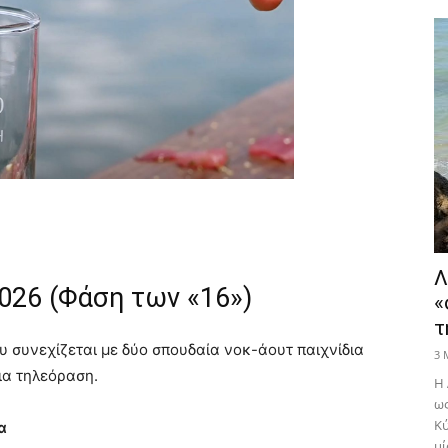
Λ
026 (Φάση των «16»)
«
τ
 συνεχίζεται με δύο σπουδαία νοκ-άουτ παιχνίδια
3 
ια τηλεόραση.
Η 
ως
Κύ
α
μί