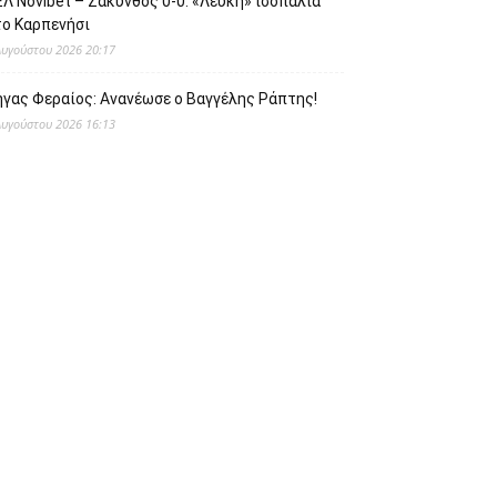
Λ Novibet – Ζάκυνθος 0-0: «Λευκή» ισοπαλία
το Καρπενήσι
Αυγούστου 2026 20:17
ήγας Φεραίος: Ανανέωσε ο Βαγγέλης Ράπτης!
Αυγούστου 2026 16:13