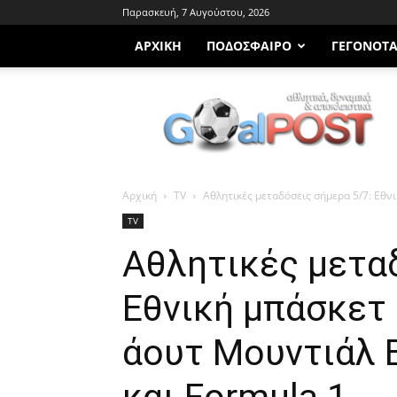
Παρασκευή, 7 Αυγούστου, 2026
ΑΡΧΙΚΗ
ΠΟΔΌΣΦΑΙΡΟ
ΓΕΓΟΝΌΤ
Goalpost.gr
Αρχική
TV
Αθλητικές μεταδόσεις σήμερα 5/7: Εθνι
TV
Αθλητικές μεταδ
Εθνική μπάσκετ 
άουτ Μουντιάλ 