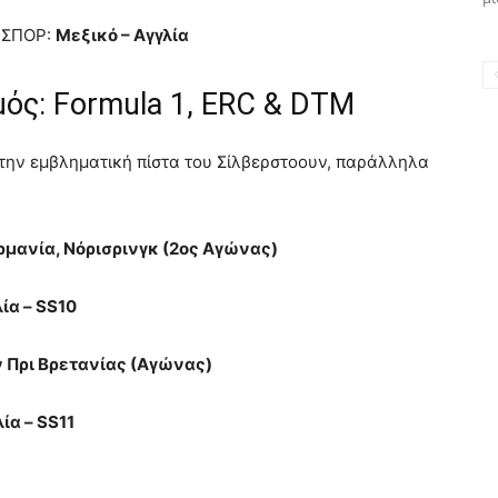
 ΣΠΟΡ:
Μεξικό – Αγγλία
ός: Formula 1, ERC & DTM
στην εμβληματική πίστα του Σίλβερστοουν, παράλληλα
ρμανία, Νόρισρινγκ (2ος Αγώνας)
λία – SS10
ν Πρι Βρετανίας (Αγώνας)
ία – SS11