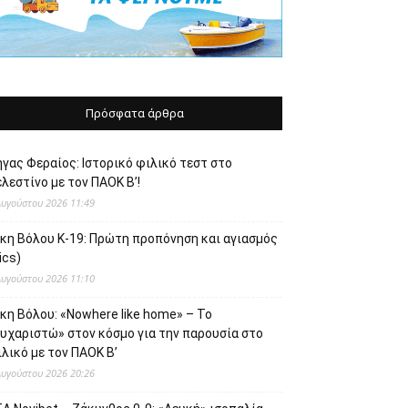
Πρόσφατα άρθρα
γας Φεραίος: Ιστορικό φιλικό τεστ στο
λεστίνο με τον ΠΑΟΚ Β’!
Αυγούστου 2026 11:49
ίκη Βόλου Κ-19: Πρώτη προπόνηση και αγιασμός
ics)
Αυγούστου 2026 11:10
κη Βόλου: «Nowhere like home» – Το
ευχαριστώ» στον κόσμο για την παρουσία στο
λικό με τον ΠΑΟΚ Β’
Αυγούστου 2026 20:26