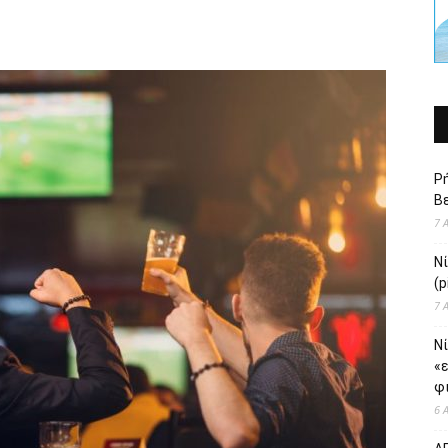
Ρή
Βε
7 
Ν
(p
7 
Νί
«
φι
6 