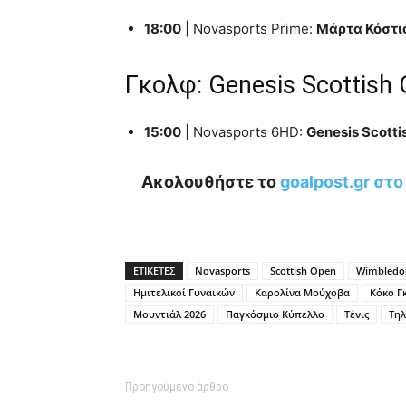
18:00
| Novasports Prime:
Μάρτα Κόστι
Γκολφ: Genesis Scottish
15:00
| Novasports 6HD:
Genesis Scott
Ακολουθήστε το
goalpost.gr στ
ΕΤΙΚΕΤΕΣ
Novasports
Scottish Open
Wimbledo
Ημιτελικοί Γυναικών
Καρολίνα Μούχοβα
Κόκο Γ
Μουντιάλ 2026
Παγκόσμιο Κύπελλο
Τένις
Τη
Προηγούμενο άρθρο