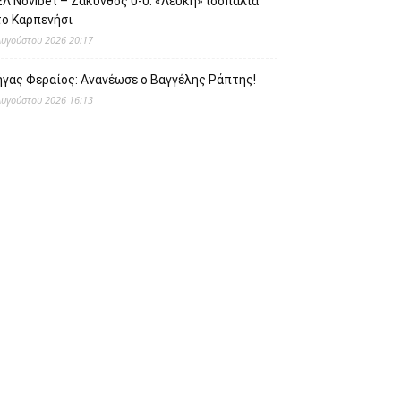
Λ Novibet – Ζάκυνθος 0-0: «Λευκή» ισοπαλία
το Καρπενήσι
Αυγούστου 2026 20:17
ήγας Φεραίος: Ανανέωσε ο Βαγγέλης Ράπτης!
Αυγούστου 2026 16:13