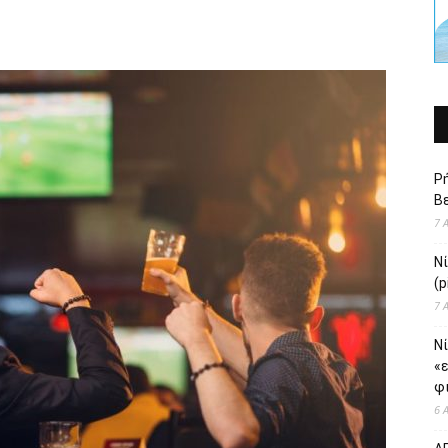
Ρή
Βε
7 
Ν
(p
7 
Νί
«
φι
6 