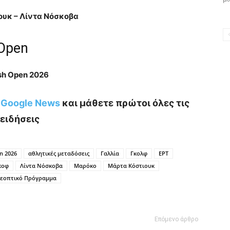
ουκ – Λίντα Νόσκοβα
 Open
ish Open 2026
ο Google News
και μάθετε πρώτοι όλες τις
ειδήσεις
n 2026
αθλητικές μεταδόσεις
Γαλλία
Γκολφ
ΕΡΤ
κοφ
Λίντα Νόσκοβα
Μαρόκο
Μάρτα Κόστιουκ
λεοπτικό Πρόγραμμα
Επόμενο άρθρο