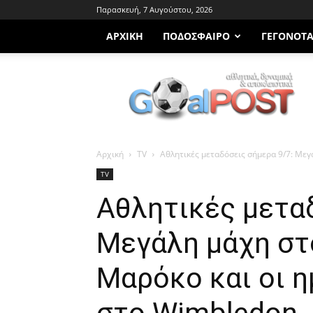
Παρασκευή, 7 Αυγούστου, 2026
ΑΡΧΙΚΗ
ΠΟΔΌΣΦΑΙΡΟ
ΓΕΓΟΝΌΤ
Goalpost.gr
Αρχική
TV
Αθλητικές μεταδόσεις σήμερα 9/7: Μεγά
TV
Αθλητικές μεταδ
Μεγάλη μάχη στ
Μαρόκο και οι η