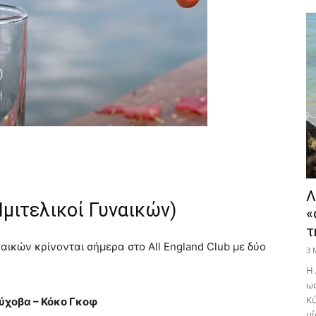
Λ
Ημιτελικοί Γυναικών)
«
τ
ναικών κρίνονται σήμερα στο All England Club με δύο
3 
Η 
ως
Κύ
ύχοβα – Κόκο Γκοφ
μί