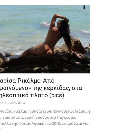
αρίσα Ρικέλμε: Από
φαινόμενο» της κερκίδας, στα
ηλεοπτικά πλατό (pics)
Μαΐου 2026 16:34
Λαρίσα Ρικέλμε, η οποία έγινε παγκοσμίως διάσημη
 η πιο εντυπωσιακή οπαδός στο Παγκόσμιο
πελλο της Νότιας Αφρικής το 2010, ετοιμάζεται για
α...