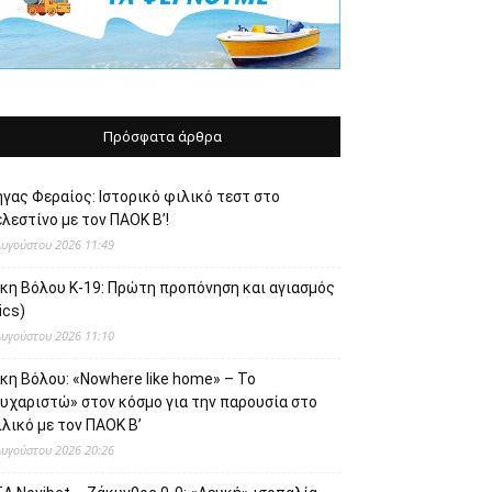
Πρόσφατα άρθρα
γας Φεραίος: Ιστορικό φιλικό τεστ στο
λεστίνο με τον ΠΑΟΚ Β’!
Αυγούστου 2026 11:49
ίκη Βόλου Κ-19: Πρώτη προπόνηση και αγιασμός
ics)
Αυγούστου 2026 11:10
κη Βόλου: «Nowhere like home» – Το
ευχαριστώ» στον κόσμο για την παρουσία στο
λικό με τον ΠΑΟΚ Β’
Αυγούστου 2026 20:26