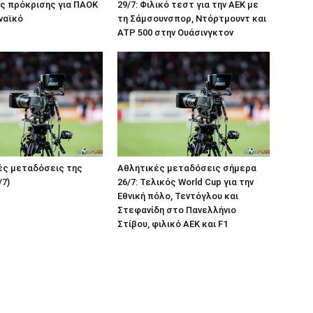
νς πρόκρισης για ΠΑΟΚ
29/7: Φιλικό τεστ για την ΑΕΚ με
ναϊκό
τη Σάμσουνσπορ, Ντόρτμουντ και
ATP 500 στην Ουάσινγκτον
ές μεταδόσεις της
Αθλητικές μεταδόσεις σήμερα
/7)
26/7: Τελικός World Cup για την
Εθνική πόλο, Τεντόγλου και
Στεφανίδη στο Πανελλήνιο
Στίβου, φιλικό ΑΕΚ και F1