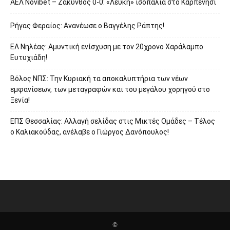
ΑΕΛ Novibet – Ζάκυνθος 0-0: «Λευκή» ισοπαλία στο Καρπενήσι
Ρήγας Φεραίος: Ανανέωσε ο Βαγγέλης Ράπτης!
ΕΛ Νηλέας: Αμυντική ενίσχυση με τον 20χρονο Χαράλαμπο
Ευτυχιάδη!
Βόλος ΝΠΣ: Την Κυριακή τα αποκαλυπτήρια των νέων
εμφανίσεων, των μεταγραφών και του μεγάλου χορηγού στο
Ξενία!
ΕΠΣ Θεσσαλίας: Αλλαγή σελίδας στις Μικτές Ομάδες – Τέλος
ο Καλιακούδας, ανέλαβε ο Γιώργος Δανόπουλος!
©