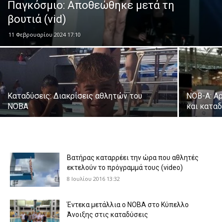
Παγκόσμιο: Αποθεώθηκε μετά τη
βουτιά (vid)
11 Φεβρουαρίου 2024 17:10
Καταδύσεις: Διακρίσεις αθλητών του
ΝΟΒ-Α: Α
ΝΟΒΑ
και κατα
Βατήρας καταρρέει την ώρα που αθλητές
εκτελούν το πρόγραμμά τους (video)
8 Ιουλίου 2016 13:32
Έντεκα μετάλλια ο ΝΟΒΑ στο Κύπελλο
Άνοιξης στις καταδύσεις