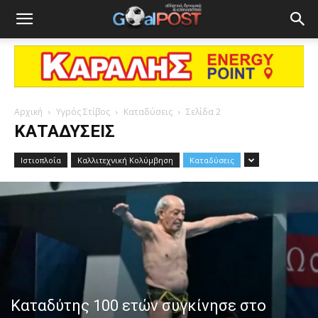
Αρχική
Υγρός Στίβος
Καταδύσεις
Σελίδα 2
ΚΑΤΑΔΎΣΕΙΣ
Ιστιοπλοΐα
Καλλιτεχνική Κολύμβηση
Καταδύσεις
Καταδύτης 100 ετών συγκίνησε στο