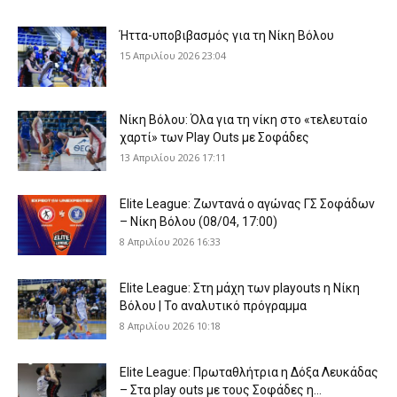
Ήττα-υποβιβασμός για τη Νίκη Βόλου
15 Απριλίου 2026 23:04
Νίκη Βόλου: Όλα για τη νίκη στο «τελευταίο
χαρτί» των Play Outs με Σοφάδες
13 Απριλίου 2026 17:11
Elite League: Ζωντανά ο αγώνας ΓΣ Σοφάδων
– Νίκη Βόλου (08/04, 17:00)
8 Απριλίου 2026 16:33
Elite League: Στη μάχη των playouts η Νίκη
Βόλου | Το αναλυτικό πρόγραμμα
8 Απριλίου 2026 10:18
Elite League: Πρωταθλήτρια η Δόξα Λευκάδας
– Στα play outs με τους Σοφάδες η...