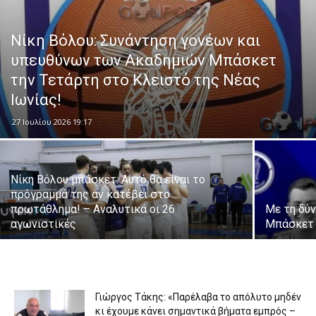
Νίκη Βόλου: Συνάντηση γονέων και
υπευθύνων των Ακαδημιών Μπάσκετ
την Τετάρτη στο Κλειστό της Νέας
Ιωνίας!
27 Ιουλίου 2026 19:17
Νίκη Βόλου μπάσκετ: Αυτό θα είναι το
πρόγραμμά της αν κατέβει στο
πρωτάθλημα! – Αναλυτικά οι 26
Με τη δύν
αγωνιστικές
Μπάσκετ 
Γιώργος Τάκης: «Παρέλαβα το απόλυτο μηδέν
κι έχουμε κάνει σημαντικά βήματα εμπρός –