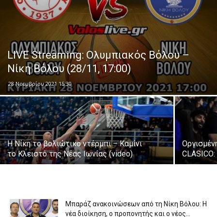
LIVE Streaming: Ολυμπιακός Βόλου –
Νίκη Βόλου (28/11, 17:00)
28 Νοεμβρίου 2021 15:30
Η Νίκη το βολιώτικο ντέρμπι – Καμίνι
Οργισμέν
το Κλειστό της Νέας Ιωνίας (video)
CLASICO: 
Μπαράζ ανακοινώσεων από τη Νίκη Βόλου: Η
νέα διοίκηση, ο προπονητής και ο νέος...