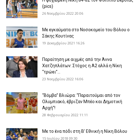
(pics)
26 Νοεμβρίου 2022 20:06
Με εγκαύματα στο Νοσοκομείο του Βόλου ο
Σάκης Κουτίνας
19 Δεκεμβρίου 2021 16:26
Παραίτηση με αιχμές από την Άννα
Χατζηπλάτων: Στόχος η Α2 αλλά η Νίκη
“τρώει”...
23 Νοεμβρίου 2022 16:06
“Βόμβα” Βλιώρα: “Παραιτούμαι από τον
Ολυμπιακό, έβριζαν Μπέο και Δημοτική
Αρχή”!
28 Φεβρουαρίου 2022 11:11
Με το ένα πόδι στη Β’ Εθνική η Νίκη Βόλου
15 Ιουλίου 2018 09:30