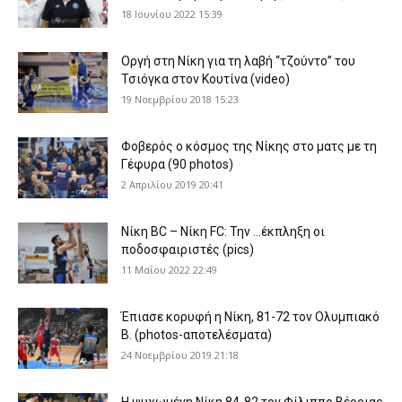
18 Ιουνίου 2022 15:39
Οργή στη Νίκη για τη λαβή “τζούντο” του
Τσιόγκα στον Κουτίνα (video)
19 Νοεμβρίου 2018 15:23
Φοβερός ο κόσμος της Νίκης στο ματς με τη
Γέφυρα (90 photos)
2 Απριλίου 2019 20:41
Νίκη BC – Νίκη FC: Την …έκπληξη οι
ποδοσφαιριστές (pics)
11 Μαΐου 2022 22:49
Έπιασε κορυφή η Νίκη, 81-72 τον Ολυμπιακό
Β. (photos-αποτελέσματα)
24 Νοεμβρίου 2019 21:18
Η ψυχωμένη Νίκη 84-82 τον Φίλιππο Βέροιας