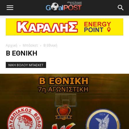
Αρχική
Μπάσκετ
Β Εθνική
Β ΕΘΝΙΚΉ
ΝΙΚΗ ΒΟΛΟΥ ΜΠΑΣΚΕΤ