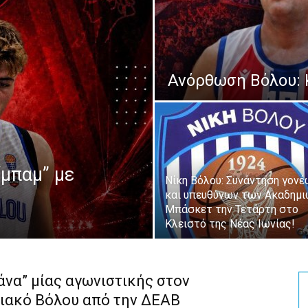
Ανόρθωση Βόλου: 
“μπαμ” με
Νίκη Βόλου: Συνάντηση γονέ
και υπευθύνων των Ακαδημ
Μπάσκετ την Τετάρτη στο
Κλειστό της Νέας Ιωνίας!
άνα” μίας αγωνιστικής στον
ιακό Βόλου από την ΔΕΑΒ