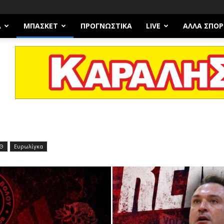
Α
ΜΠΆΣΚΕΤ
ΠΡΟΓΝΩΣΤΙΚΑ
LIVE
ΆΛΛΑ ΣΠΟΡ
Θ
Ευρωλίγκα