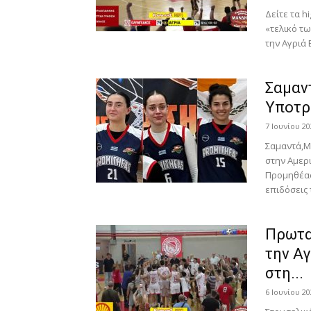
Δείτε τα h
«τελικό τ
την Αγριά B
Σαμαν
Υποτρ
7 Ιουνίου 20
Σαμαντά,Μ
στην Αμερ
Προμηθέας 
επιδόσεις 
Πρωτα
την Αγ
στη...
6 Ιουνίου 20