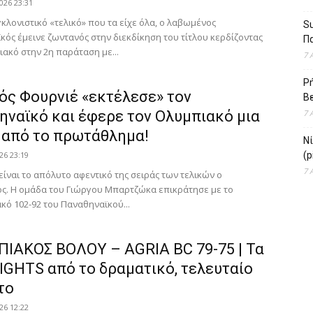
026 23:31
γκλονιστικό «τελικό» που τα είχε όλα, ο λαβωμένος
Su
ός έμεινε ζωντανός στην διεκδίκηση του τίτλου κερδίζοντας
Πα
ακό στην 2η παράταση με...
7 
Ρή
ός Φουρνιέ «εκτέλεσε» τον
Βε
ηναϊκό και έφερε τον Ολυμπιακό μια
7 
 από το πρωτάθλημα!
Ν
26 23:19
(p
7 
 είναι το απόλυτο αφεντικό της σειράς των τελικών ο
ς. Η ομάδα του Γιώργου Μπαρτζώκα επικράτησε με το
κό 102-92 του Παναθηναϊκού...
ΙΑΚΟΣ ΒΟΛΟΥ – AGRIA BC 79-75 | Τα
IGHTS από το δραματικό, τελευταίο
το
26 12:22