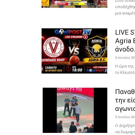
Στον τελικ
υποδέχθηκε
μια αναμέτ
LIVE 
Agria 
άνοδο.
6 Ιουνίου 20
Η ώρα της 
το Κλειστό
Παναθ
την ε
αγωνι
5 Ιουνίου 20
Ο Δημήτρη
να διαμαρτ