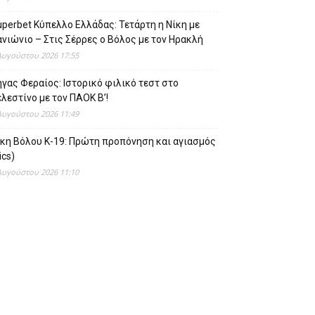
perbet Κύπελλο Ελλάδας: Τετάρτη η Νίκη με
νιώνιο – Στις Σέρρες ο Βόλος με τον Ηρακλή
Αυγούστου 2026 17:55
γας Φεραίος: Ιστορικό φιλικό τεστ στο
λεστίνο με τον ΠΑΟΚ Β’!
Αυγούστου 2026 11:49
ίκη Βόλου Κ-19: Πρώτη προπόνηση και αγιασμός
ics)
Αυγούστου 2026 11:10