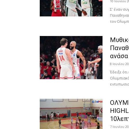
10 Ιουνίου 2
Σ' έναν συ
Παναθηναϊκ
τον Ολυμπι
Μυθικ
Παναθ
ανάσα
8 Ιουνίου 20
Έδειξε ότι
Ολυμπιακό
εντυπωσια
ΟΛΥΜΠ
HIGHL
10λεπ
7 Ιουνίου 20