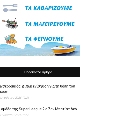
Πρόσφατα άρθρα
νσερραϊκός: Διπλή ενίσχυση για τη θέση του
νέου»
Αυγούστου 2026 19:21
 ομάδα της Super League 2 o Ζαν Μπατίστ Λεό
Αυγούστου 2026 18:56