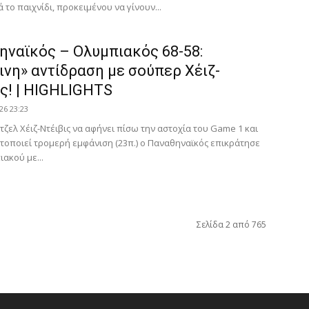
το παιχνίδι, προκειμένου να γίνουν...
ηναϊκός – Ολυμπιακός 68-58:
νη» αντίδραση με σούπερ Χέιζ-
ς! | HIGHLIGHTS
26 23:23
τζελ Χέιζ-Ντέιβις να αφήνει πίσω την αστοχία του Game 1 και
τοποιεί τρομερή εμφάνιση (23π.) ο Παναθηναϊκός επικράτησε
ακού με...
Σελίδα 2 από 765