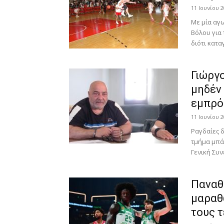
11 Ιουνίου 2
Με μία αγ
Βόλου για 
διότι κατα
Γιώργ
μηδέν
εμπρός
11 Ιουνίου 2
Ραγδαίες δ
τμήμα μπά
Γενική Συν
Παναθ
μαραθ
τους τ