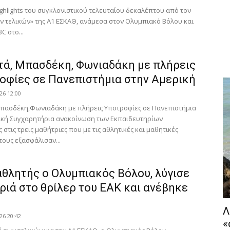
ighlights του συγκλονιστικού τελευταίου δεκαλέπτου από τον
ων τελικών» της Α1 ΕΣΚΑΘ, ανάμεσα στον Ολυμπιακό Βόλου και
C στο...
τά, Μπασδέκη, Φωνιαδάκη με πλήρεις
οφίες σε Πανεπιστήμια στην Αμερική
26 12:00
πασδέκη,Φωνιαδάκη με πλήρεις Υποτροφίες σε Πανεπιστήμια
ική Συγχαρητήρια ανακοίνωση των Εκπαιδευτηρίων
στις τρεις μαθήτριες που με τις αθλητικές και μαθητικές
τους εξασφάλισαν...
θλητής ο Ολυμπιακός Βόλου, λύγισε
ριά στο θρίλερ του ΕΑΚ και ανέβηκε
Λ
26 20:42
«