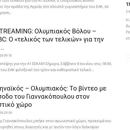
ό των τελικών για την Α1 ΕΣΚΑΘ, ο Ολυμπιακός Βόλου
τ
 την ομάδα της Αγριάς στο κλειστό γυμναστήριο του ΕΑΚ, σε
3 
ρηση...
Η 
δι
STREAMING: Ολυμπιακός Βόλου –
Πα
ετ
BC: Ο «τελικός των τελικών» για την
..
26 09:10
στέψης για την Α1 ΕΣΚΑΘ! Σήμερα, Σάββατο 6 Ιουνίου στις 18:00,
 του ΕΑΚ φιλοξενεί τον τρίτο και καθοριστικό τελικό...
ηναϊκός – Ολυμπιακός: Το βίντεο με
ίσοδο του Γιαννακόπουλου στον
στικό χώρο
26 23:36
ς Γιαννακόπουλος μπήκε στον αγωνιστικό χώρο, προκειμένου
υρηθεί στους διαιτητές και γι’ αυτόν τον λόγο διέκοψαν