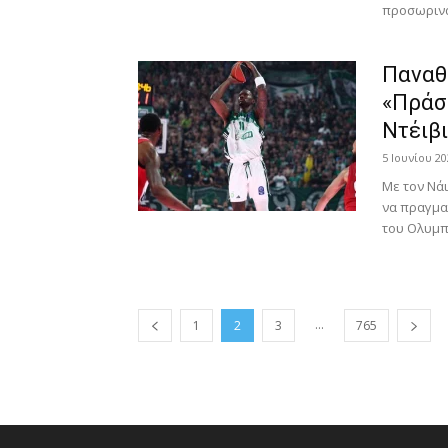
προσωρινά 
Παναθ
«Πράσι
Ντέιβι
5 Ιουνίου 20
Με τον Νάι
να πραγμα
του Ολυμπι
...
1
2
3
765