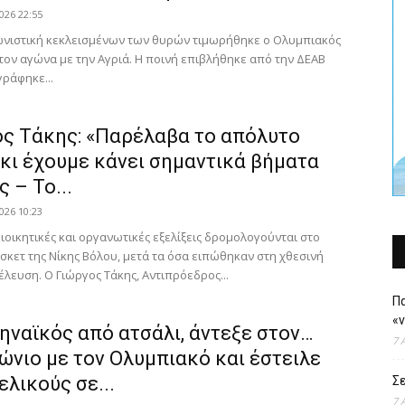
026 22:55
ωνιστική κεκλεισμένων των θυρών τιμωρήθηκε ο Ολυμπιακός
τον αγώνα με την Αγριά. Η ποινή επιβλήθηκε από την ΔΕΑΒ
γράφηκε...
ος Τάκης: «Παρέλαβα το απόλυτο
 κι έχουμε κάνει σημαντικά βήματα
 – Το...
026 10:23
ιοικητικές και οργανωτικές εξελίξεις δρομολογούνται στο
σκετ της Νίκης Βόλου, μετά τα όσα ειπώθηκαν στη χθεσινή
έλευση. Ο Γιώργος Τάκης, Αντιπρόεδρος...
Πα
«
ηναϊκός από ατσάλι, άντεξε στον…
7 
ώνιο με τον Ολυμπιακό και έστειλε
ελικούς σε...
Σε
7 