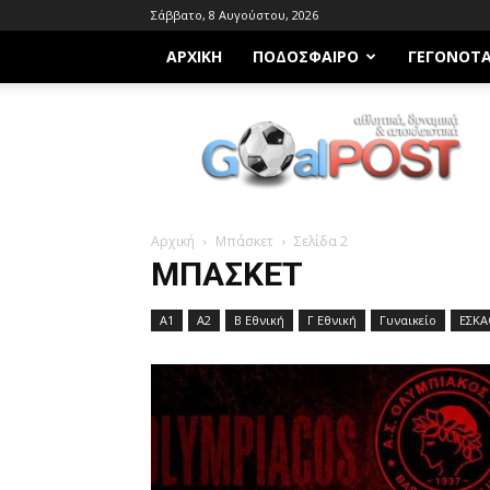
Σάββατο, 8 Αυγούστου, 2026
ΑΡΧΙΚΗ
ΠΟΔΌΣΦΑΙΡΟ
ΓΕΓΟΝΌΤ
Goalpost.gr
Αρχική
Μπάσκετ
Σελίδα 2
ΜΠΆΣΚΕΤ
Α1
Α2
Β Εθνική
Γ Εθνική
Γυναικείο
ΕΣΚΑ