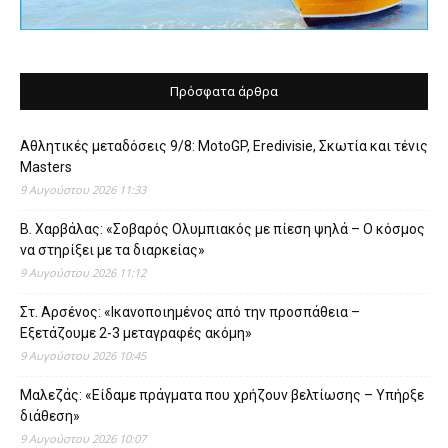
Πρόσφατα άρθρα
Αθλητικές μεταδόσεις 9/8: MotoGP, Eredivisie, Σκωτία και τένις
Masters
9 Αυγούστου 2026 11:33
Β. Χαρβάλας: «Σοβαρός Ολυμπιακός με πίεση ψηλά – Ο κόσμος
να στηρίξει με τα διαρκείας»
9 Αυγούστου 2026 11:12
Στ. Αρσένος: «Ικανοποιημένος από την προσπάθεια –
Εξετάζουμε 2-3 μεταγραφές ακόμη»
9 Αυγούστου 2026 10:45
Μαλεζάς: «Είδαμε πράγματα που χρήζουν βελτίωσης – Υπήρξε
διάθεση»
9 Αυγούστου 2026 10:07