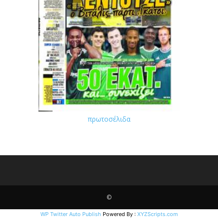
πρωτοσέλιδα
©
WP Twitter Auto Publish
Powered By :
XYZScripts.com