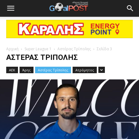
Αρχική
Super League 1
Αστέρας Τρίπολης
Σελίδα 3
ΑΣΤΈΡΑΣ ΤΡΊΠΟΛΗΣ
ΑΕΚ
Άρης
Αστέρας Τρίπολης
Ατρόμητος