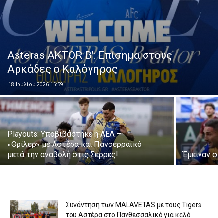
Asteras AKTOR Β’: Επίσημα στους
Αρκάδες ο Καλόγηρος
18 Ιουλίου 2026 16:59
Playouts: Υποβιβάστηκε η ΑΕΛ –
«Θρίλερ» με Αστέρα και Πανσερραϊκό
μετά την αναβολή στις Σέρρες!
Έμειναν 
Συνάντηση των MALAVETAS με τους Tigers
του Αστέρα στο Πανθεσσαλικό για καλό