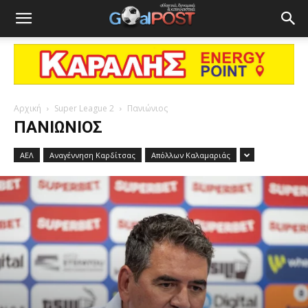
Αρχική
Super League 2
Πανιώνιος
ΠΑΝΙΏΝΙΟΣ
ΑΕΛ
Αναγέννηση Καρδίτσας
Απόλλων Καλαμαριάς