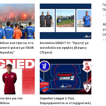
Γκ
Π
6 
Α
γι
L
6 
 Βόλου συστήνεται στο
Atromitos DEEDIT FC: “Πρώτη” με
 Δυνατό φιλικό με ΠΑΟΚ
αισιοδοξία και υψηλές βλέψεις
 Μαγουλάς”
(70 pics)
τον άσο για τον
Superbet League 2: Πώς
 Βόλου
διαμορφώνονται οι στοιχηματικές