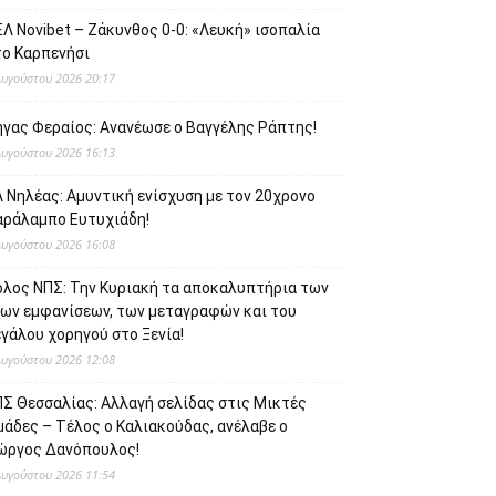
Λ Novibet – Ζάκυνθος 0-0: «Λευκή» ισοπαλία
το Καρπενήσι
Αυγούστου 2026 20:17
ήγας Φεραίος: Ανανέωσε ο Βαγγέλης Ράπτης!
Αυγούστου 2026 16:13
 Νηλέας: Αμυντική ενίσχυση με τον 20χρονο
αράλαμπο Ευτυχιάδη!
Αυγούστου 2026 16:08
όλος ΝΠΣ: Την Κυριακή τα αποκαλυπτήρια των
έων εμφανίσεων, των μεταγραφών και του
γάλου χορηγού στο Ξενία!
Αυγούστου 2026 12:08
ΠΣ Θεσσαλίας: Αλλαγή σελίδας στις Μικτές
μάδες – Τέλος ο Καλιακούδας, ανέλαβε ο
ιώργος Δανόπουλος!
Αυγούστου 2026 11:54