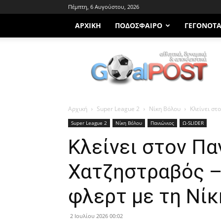
Πέμπτη, 6 Αυγούστου, 2026
ΑΡΧΙΚΗ
ΠΟΔΌΣΦΑΙΡΟ
ΓΕΓΟΝΌΤ
Goalpost.gr
Αρχική
Super League 2
Νίκη Βόλου
Κλείνει στ
Super League 2
Νίκη Βόλου
Πανιώνιος
Ω-SLIDER
Κλείνει στον Πα
Χατζηστραβός –
φλερτ με τη Νίκ
2 Ιουλίου 2026 00:02