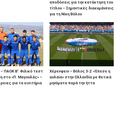
αποδόσεις για την κατάκτηση του
τίτλου – Σημαντικές διακυμάνσεις
για τη Νίκη Βόλου
 – ΠΑΟΚ Β’: Φιλικό τεστ
Χέρενφειν – Βόλος 3-2: «Έπεσε η
η στο «Π. Μαγουλάς» –
αυλαία» στην Ολλανδία με θετικά
ρειες για τα εισιτήρια
μηνύματα παρά την ήττα