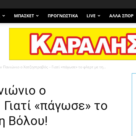
Α
ΜΠΆΣΚΕΤ
ΠΡΟΓΝΩΣΤΙΚΑ
LIVE
ΆΛΛΑ ΣΠΟΡ
ον Πανιώνιο ο Χατζηστραβός – Γιατί «πάγωσε» το φλερτ με τη...
νιώνιο ο
 Γιατί «πάγωσε» το
η Βόλου!