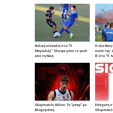
Φιλική ισοπαλία στο “Π.
Η νέα Νίκη
Μαγουλάς”: Έλειψε μόνο το γκολ
κοινό της:
από τη Νίκη
Β’ στο “Π.
Ολυμπιακός Βόλου: Το “μπαμ” με
Ενίσχυση σ
Βλαχογιάννη
Ολυμπιακό