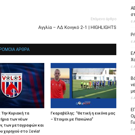
ΑΕ
σ
Επόμενο άρθρο
6 
Αγγλία – ΛΔ Κονγκό 2-1 | HIGHLIGHTS
Ρ
6 
ΡΟΜΟΙΑ ΑΡΘΡΑ
ΕΛ
Χ
6 
Β
ν
με
6 
Ε
 Την Κυριακή τα
Γκαραβέλης: “Θετική η εικόνα μας
Ο
ήρια των νέων
– Έτοιμοι με Πανιώνιο”
Γ
ν, των μεταγραφών και
6 
υ χορηγού στο Ξενία!