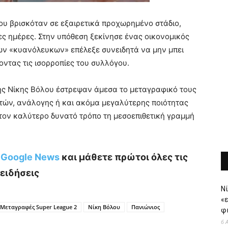
ου βρισκόταν σε εξαιρετικά προχωρημένο στάδιο,
ς ημέρες. Στην υπόθεση ξεκίνησε ένας οικονομικός
των «κυανόλευκων» επέλεξε συνειδητά να μην μπει
οντας τις ισορροπίες του συλλόγου.
της Νίκης Βόλου έστρεψαν άμεσα το μεταγραφικό τους
τών, ανάλογης ή και ακόμα μεγαλύτερης ποιότητας
 τον καλύτερο δυνατό τρόπο τη μεσοεπιθετική γραμμή
ο Google News
και μάθετε πρώτοι όλες τις
ειδήσεις
Νί
«
Μεταγραφές Super League 2
Νίκη Βόλου
Πανιώνιος
φι
6 