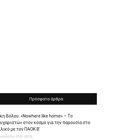
Πρόσφατα άρθρα
κη Βόλου: «Nowhere like home» – Το
ευχαριστώ» στον κόσμο για την παρουσία στο
λικό με τον ΠΑΟΚ Β’
Αυγούστου 2026 20:26