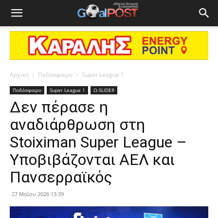
Αρχική
Ποδόσφαιρο
Super League 1
Ποδόσφαιρο
Super League 1
Ω-SLIDER
Δεν πέρασε η
αναδιάρθρωση στη
Stoiximan Super League –
Υποβιβάζονται ΑΕΛ και
Πανσερραϊκός
27 Μαΐου 2026 13:39