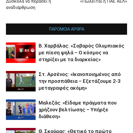
Δύσκολα να περάσει η
«Πωλείται η ΠΑΕ ΑΕΛ»
αναδιάρθρωση
ΠΑΡΟΜΟΙΑ ΑΡΘΡΑ
Β. Χαρβάλας: «Σοβαρός Ολυμπιακός
με πίεση ψηλά – Ο κόσμος να
στηρίξει με τα διαρκείας»
Στ. Αρσένος: «Ικανοποιημένος από
την προσπάθεια – Εξετάζουμε 2-3
μεταγραφές ακόμη»
Μαλεζάς: «Είδαμε πράγματα που
χρήζουν βελτίωσης – Υπήρξε
διάθεση»
Θ. Σκούρας: «Θετικό το πρώτο