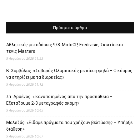
Πρόσφατα άρθρα
Αθλητικές μεταδόσεις 9/8: MotoGP, Eredivisie, Σκωτία και
τένις Masters
9 Αυγούστου 2026 11:33
Β. Χαρβάλας: «Σοβαρός Ολυμπιακός με πίεση ψηλά – Ο κόσμος
να στηρίξει με τα διαρκείας»
9 Αυγούστου 2026 11:12
Στ. Αρσένος: «Ικανοποιημένος από την προσπάθεια –
Εξετάζουμε 2-3 μεταγραφές ακόμη»
9 Αυγούστου 2026 10:45
Μαλεζάς: «Είδαμε πράγματα που χρήζουν βελτίωσης – Υπήρξε
διάθεση»
9 Αυγούστου 2026 10:07