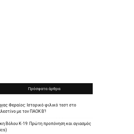
Πρόσφατα άρθρα
γας Φεραίος: Ιστορικό φιλικό τεστ στο
λεστίνο με τον ΠΑΟΚ Β’!
ίκη Βόλου Κ-19: Πρώτη προπόνηση και αγιασμός
ics)