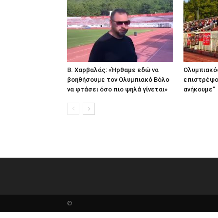
Β. Χαρβαλάς: «Ήρθαμε εδώ να
Ολυμπιακός
βοηθήσουμε τον Ολυμπιακό Βόλο
επιστρέψο
να φτάσει όσο πιο ψηλά γίνεται»
ανήκουμε”
©