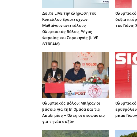
Δείτε LIVE την κλήρωση του
Ολυμπιακός
Κυπέλλου Ερασιτεχνών:
δεξιά πτέρ
Μαθαίνουν αντιπάλους
του Γιάννη
Ολυμπιακός Βόλου, Ρήγας
Φεραίος και Σαρακηνός (LIVE
STREAM)
Ολυμπιακός Βόλου: Μπήκαν οι
Ολυμπιακός
βάσεις για τη Β’ Ομάδα και τις
ερυθρόλευ
Ακαδημίες – Όλες οι αποφάσεις
μπακ Γιώργ
για τη νέα σεζόν