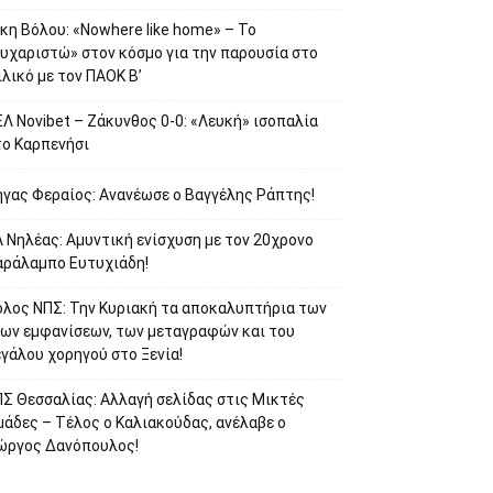
κη Βόλου: «Nowhere like home» – Το
ευχαριστώ» στον κόσμο για την παρουσία στο
λικό με τον ΠΑΟΚ Β’
Λ Novibet – Ζάκυνθος 0-0: «Λευκή» ισοπαλία
το Καρπενήσι
ήγας Φεραίος: Ανανέωσε ο Βαγγέλης Ράπτης!
 Νηλέας: Αμυντική ενίσχυση με τον 20χρονο
αράλαμπο Ευτυχιάδη!
όλος ΝΠΣ: Την Κυριακή τα αποκαλυπτήρια των
έων εμφανίσεων, των μεταγραφών και του
γάλου χορηγού στο Ξενία!
ΠΣ Θεσσαλίας: Αλλαγή σελίδας στις Μικτές
μάδες – Τέλος ο Καλιακούδας, ανέλαβε ο
ιώργος Δανόπουλος!