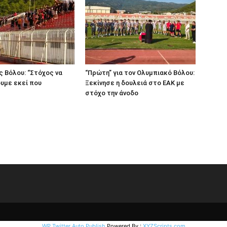
 Βόλου: “Στόχος να
“Πρώτη” για τον Ολυμπιακό Βόλου:
υμε εκεί που
Ξεκίνησε η δουλειά στο ΕΑΚ με
στόχο την άνοδο
WP Twitter Auto Publish
Powered By :
XYZScripts.com