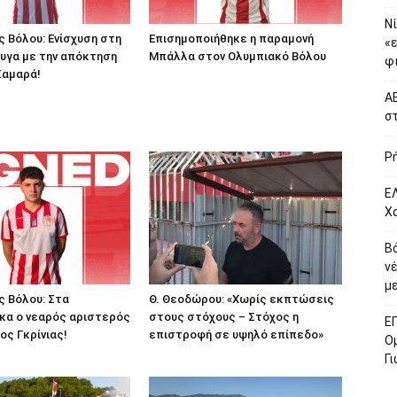
Νί
 Βόλου: Ενίσχυση στη
Επισημοποιήθηκε η παραμονή
«
υγα με την απόκτηση
Μπάλλα στον Ολυμπιακό Βόλου
φι
 Σαμαρά!
ΑΕ
σ
Ρ
ΕΛ
Χ
Β
ν
με
 Βόλου: Στα
Θ. Θεοδώρου: «Χωρίς εκπτώσεις
κα ο νεαρός αριστερός
στους στόχους – Στόχος η
Ε
ος Γκρίνιας!
επιστροφή σε υψηλό επίπεδο»
Ο
Γ