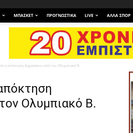
Α
ΜΠΆΣΚΕΤ
ΠΡΟΓΝΩΣΤΙΚΑ
LIVE
ΆΛΛΑ ΣΠΟΡ
ά η απόκτηση Δημακάκου από τον Ολυμπιακό Β.
απόκτηση
τον Ολυμπιακό Β.