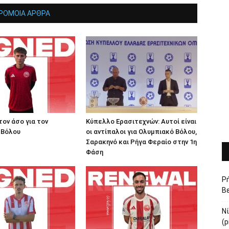
ΡΟΜΟΙΑ ΑΡΘΡΑ
τον άσο για τον
Κύπελλο Ερασιτεχνών: Αυτοί είναι
 Βόλου
οι αντίπαλοι για Ολυμπιακό Βόλου,
Σαρακηνό και Ρήγα Φεραίο στην 1η
Φάση
Ρή
Βε
Ν
(p