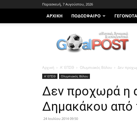
Παρασκευή, 7 Αυγούστου, 2026
ΑΡΧΙΚΗ
ΠΟΔΌΣΦΑΙΡΟ
ΓΕΓΟΝΌΤ
Goalpost.gr
Αρχική
Α' ΕΠΣΘ
Ολυμπιακός Βόλου
Δεν προχωρ
Α' ΕΠΣΘ
Ολυμπιακός Βόλου
Δεν προχωρά η 
Δημακάκου από 
24 Ιουλίου 2014 09:50