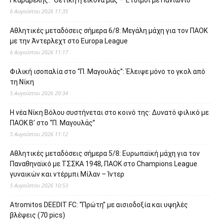
6 Αυγούστου 2026 11:35
Αθλητικές μεταδόσεις σήμερα 6/8: Μεγάλη μάχη για τον ΠΑΟΚ
με την Άντερλεχτ στο Europa League
6 Αυγούστου 2026 11:17
Φιλική ισοπαλία στο “Π. Μαγουλάς”: Έλειψε μόνο το γκολ από
τη Νίκη
5 Αυγούστου 2026 20:34
Η νέα Νίκη Βόλου συστήνεται στο κοινό της: Δυνατό φιλικό με
ΠΑΟΚ Β’ στο “Π. Μαγουλάς”
5 Αυγούστου 2026 11:12
Αθλητικές μεταδόσεις σήμερα 5/8: Ευρωπαϊκή μάχη για τον
Παναθηναϊκό με ΤΣΣΚΑ 1948, ΠΑΟΚ στο Champions League
γυναικών και ντέρμπι Μίλαν – Ίντερ
5 Αυγούστου 2026 10:53
Atromitos DEEDIT FC: “Πρώτη” με αισιοδοξία και υψηλές
βλέψεις (70 pics)