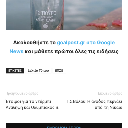
Ακολουθήστε το
goalpost.gr στο Google
News
και μάθετε πρώτοι όλες τις ειδήσεις
ΕΤΙΚΕΤΕΣ
Δελτίο Τύπου
ΕΠΣΘ
Προηγούμενο άρθρο
Επόμενο άρθρο
Έτοιμοι για το ντέρμπι
Γ.Σ.Βόλου: Η άνοδος περνάει
Ανάληψη και Ολυμπιακός Β.
από τη Νίκαια