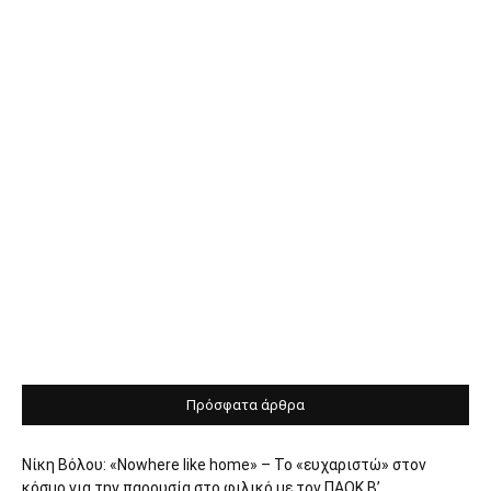
Πρόσφατα άρθρα
Νίκη Βόλου: «Nowhere like home» – Το «ευχαριστώ» στον
κόσμο για την παρουσία στο φιλικό με τον ΠΑΟΚ Β’