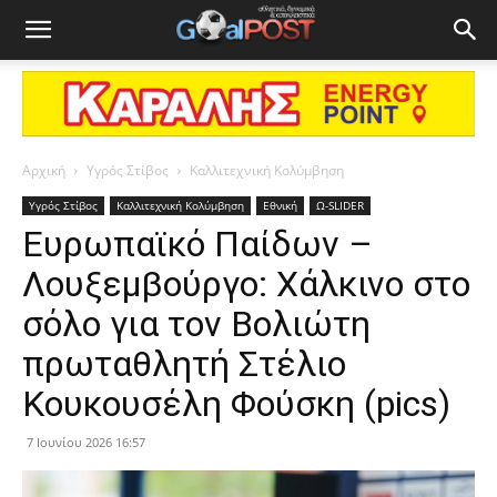
Αρχική
Υγρός Στίβος
Καλλιτεχνική Κολύμβηση
Υγρός Στίβος
Καλλιτεχνική Κολύμβηση
Εθνική
Ω-SLIDER
Ευρωπαϊκό Παίδων –
Λουξεμβούργο: Χάλκινο στο
σόλο για τον Βολιώτη
πρωταθλητή Στέλιο
Κουκουσέλη Φούσκη (pics)
7 Ιουνίου 2026 16:57