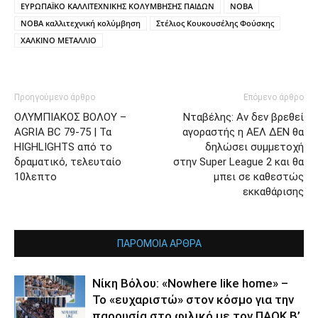
ΕΥΡΩΠΑΪΚΟ ΚΑΛΛΙΤΕΧΝΙΚΗΣ ΚΟΛΥΜΒΗΣΗΣ ΠΑΙΔΩΝ
ΝΟΒΑ
ΝΟΒΑ καλλιτεχνική κολύμβηση
Στέλιος Κουκουσέλης Φούσκης
ΧΑΛΚΙΝΟ ΜΕΤΑΛΛΙΟ
Προηγούμενο άρθρο
Επόμενο άρθρο
ΟΛΥΜΠΙΑΚΟΣ ΒΟΛΟΥ –
Νταβέλης: Αν δεν βρεθεί
AGRIA BC 79-75 | Τα
αγοραστής η ΑΕΛ ΔΕΝ θα
HIGHLIGHTS από το
δηλώσει συμμετοχή
δραματικό, τελευταίο
στην Super League 2 και θα
10λεπτο
μπει σε καθεστώς
εκκαθάρισης
ΠΑΡΟΜΟΙΑ ΑΡΘΡΑ
Νίκη Βόλου: «Nowhere like home» –
Το «ευχαριστώ» στον κόσμο για την
παρουσία στο φιλικό με τον ΠΑΟΚ Β’