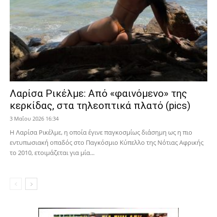
Λαρίσα Ρικέλμε: Από «φαινόμενο» της
κερκίδας, στα τηλεοπτικά πλατό (pics)
3 Μαΐου 2026 16:34
Η Λαρίσα Ρικέλμε, η οποία έγινε παγκοσμίως διάσημη ως η πιο
εντυπωσιακή οπαδός στο Παγκόσμιο Κύπελλο της Νότιας Αφρικής
το 2010, ετοιμάζεται για μία...