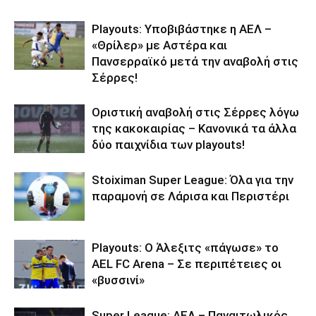
Playouts: Υποβιβάστηκε η ΑΕΛ –
«Θρίλερ» με Αστέρα και
Πανσερραϊκό μετά την αναβολή στις
Σέρρες!
Οριστική αναβολή στις Σέρρες λόγω
της κακοκαιρίας – Κανονικά τα άλλα
δύο παιχνίδια των playouts!
Stoiximan Super League: Όλα για την
παραμονή σε Λάρισα και Περιστέρι
Playouts: Ο Άλεξιτς «πάγωσε» το
AEL FC Arena – Σε περιπέτειες οι
«βυσσινί»
Super League: ΑΕΛ – Παναιτωλικός