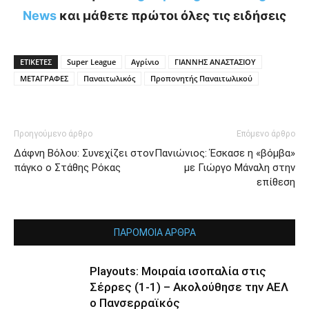
News
και μάθετε πρώτοι όλες τις ειδήσεις
ΕΤΙΚΕΤΕΣ
Super League
Αγρίνιο
ΓΙΑΝΝΗΣ ΑΝΑΣΤΑΣΙΟΥ
ΜΕΤΑΓΡΑΦΕΣ
Παναιτωλικός
Προπονητής Παναιτωλικού
Προηγούμενο άρθρο
Επόμενο άρθρο
Δάφνη Βόλου: Συνεχίζει στον
Πανιώνιος: Έσκασε η «βόμβα»
πάγκο ο Στάθης Ρόκας
με Γιώργο Μάναλη στην
επίθεση
ΠΑΡΟΜΟΙΑ ΑΡΘΡΑ
Playouts: Μοιραία ισοπαλία στις
Σέρρες (1-1) – Ακολούθησε την ΑΕΛ
ο Πανσερραϊκός