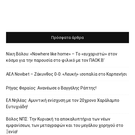
Πρόσφατα άρθρα
Νίκη Βόλου: «Nowhere like home» – Το «ευχαριστώ» στον
κόσμο για την παρουσία στο φιλικό με τον ΠΑΟΚ Β’
ΑΕΛ Novibet – Ζάκυνθος 0-0: «Λευκή» ισοπαλία στο Καρπενήσι
Ρήγας Φεραίος: Ανανέωσε ο Βαγγέλης Ράπτης!
ΕΛ Νηλέας: Αμυντική ενίσχυση με τον 20χρονο Χαράλαμπο
Ευτυχιάδη!
Βόλος ΝΠΣ: Την Κυριακή τα αποκαλυπτήρια των νέων
εμφανίσεων, των μεταγραφών και του μεγάλου χορηγού στο
Ξενία!