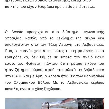
ημίχρονο, κατά το οποίο αγωνίστηκε, έδειξε ότι ο
παίκτης που είχαν θαυμάσει προ διετίας επέστρεψε.
Ο Αcosta προερχόταν από διάστημα αγωνιστικής
απραξίας, καθώς από το ξεκίνημα της σεζόν δεν
υπολογιζόταν από τον Τάκη Λεμονή στο Λεβαδειακό.
Έτσι, ο Ισπανός χαφ στις πρώτες του εμφανίσεις με τα
ερυθρόλευκα, δεν θύμιζε σε τίποτα τον παλιό καλό
εαυτό του. Φαίνεται, πάντως, ότι η μέτρια εικόνα του
ήταν ζήτημα ρυθμού, αφού στα φιλικά με Λεβαδειακό
στο Ε.Α.Κ. και με Άρη, ο Αcosta ήταν εκ των κορυφαίων
του Ολυμπιακού Βόλου. Με το Λεβαδειακό κέρδισε
πέναλτι, ενώ και χθες ξεχώρισε.