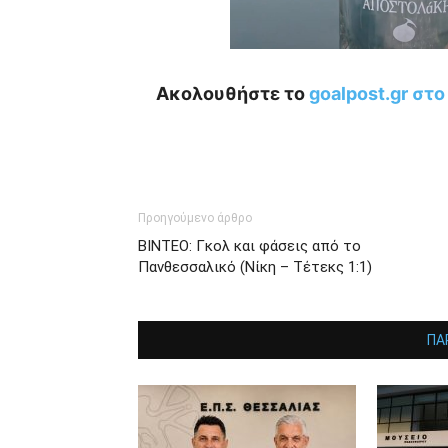
Ακολουθήστε το
goalpost.gr στ
Προηγούμενο άρθρο
ΒΙΝΤΕΟ: Γκολ και φάσεις από το
Πανθεσσαλικό (Νίκη – Τέτεκς 1:1)
ΠΑ