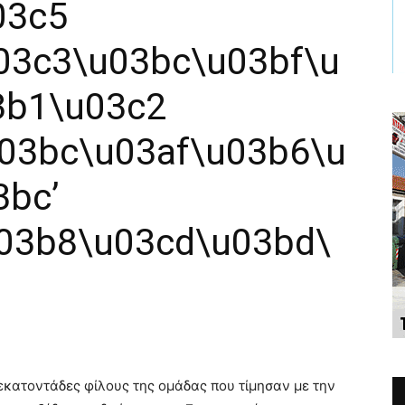
03c5
03c3\u03bc\u03bf\u
3b1\u03c2
03bc\u03af\u03b6\u
3bc’
03b8\u03cd\u03bd\
εκατοντάδες φίλους της ομάδας που τίμησαν με την