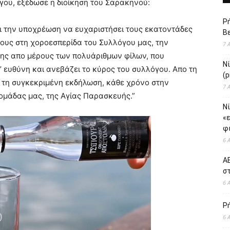
γου, εξέδωσε η διοίκηση του Σαρακηνού:
Ρή
αι την υποχρέωση να ευχαριστήσει τους εκατοντάδες
Βε
τους στη χοροεσπερίδα του Συλλόγου μας, την
7 
σης απο μέρους των πολυάριθμων φίλων, που
Ν
μ’ ευθύνη και ανεβάζει το κύρος του συλλόγου. Απο τη
(p
 τη συγκεκριμένη εκδήλωση, κάθε χρόνο στην
7 
ομάδας μας, της Αγίας Παρασκευής.”
Νί
«
φι
6 
ΑΕ
σ
6 
Ρ
6 