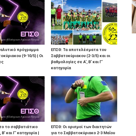
ναλυτικό πρόγραμμα
ΕΠΣΘ: Τα αποτελέσματα του
κύριακου (9-10/5) | Οι
Σαββατοκύριακου (2-3/5) και οι
ες
βαθμολογίες σε Α’, Β’ και Γ’
κατηγορία
το το σαββατιάτικο
ΕΠΣΘ: Οι ορισμοί των διαιτητών
 Β’ και Γ’ κατηγορία |
για το Σαββατοκύριακο 2-3 Μαΐου