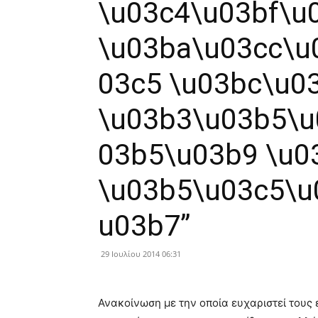
\u03c4\u03bf\u
\u03ba\u03cc\u
03c5 \u03bc\u0
\u03b3\u03b5\u
03b5\u03b9 \u0
\u03b5\u03c5\u
u03b7”
29 Ιουλίου 2014 06:31
Ανακοίνωση με την οποία ευχαριστεί τους 