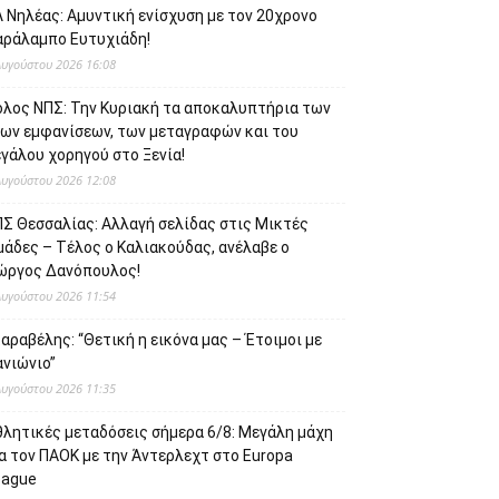
 Νηλέας: Αμυντική ενίσχυση με τον 20χρονο
αράλαμπο Ευτυχιάδη!
Αυγούστου 2026 16:08
όλος ΝΠΣ: Την Κυριακή τα αποκαλυπτήρια των
έων εμφανίσεων, των μεταγραφών και του
γάλου χορηγού στο Ξενία!
Αυγούστου 2026 12:08
ΠΣ Θεσσαλίας: Αλλαγή σελίδας στις Μικτές
μάδες – Τέλος ο Καλιακούδας, ανέλαβε ο
ιώργος Δανόπουλος!
Αυγούστου 2026 11:54
αραβέλης: “Θετική η εικόνα μας – Έτοιμοι με
ανιώνιο”
Αυγούστου 2026 11:35
θλητικές μεταδόσεις σήμερα 6/8: Μεγάλη μάχη
α τον ΠΑΟΚ με την Άντερλεχτ στο Europa
eague