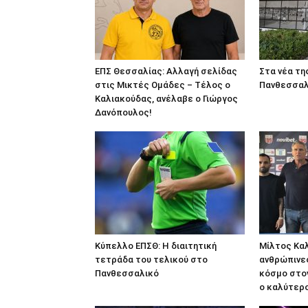
ΕΠΣ Θεσσαλίας: Αλλαγή σελίδας
Στα νέα τη
στις Μικτές Ομάδες – Τέλος ο
Πανθεσσαλ
Καλιακούδας, ανέλαβε ο Γιώργος
Δανόπουλος!
Κύπελλο ΕΠΣΘ: Η διαιτητική
Μίλτος Καλ
τετράδα του τελικού στο
ανθρώπινες
Πανθεσσαλικό
κόσμο στον
ο καλύτερ