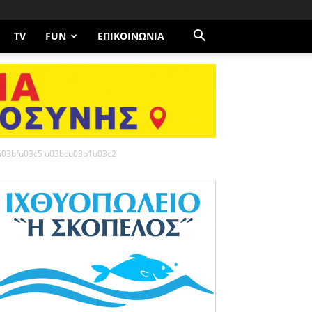
TV
FUN
ΕΠΙΚΟΙΝΩΝΊΑ
u03bfu03c5 u03bcu03b1u03c2