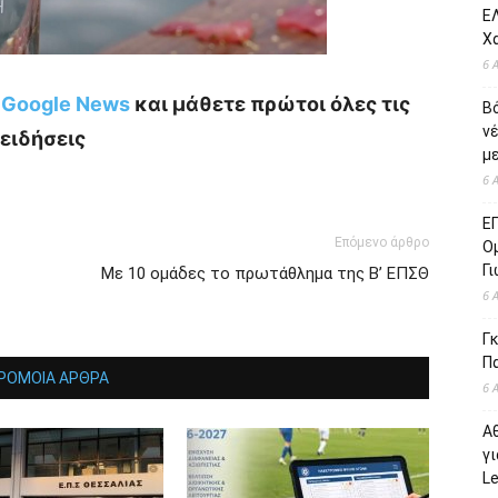
ΕΛ
Χ
6 
ο Google News
και μάθετε πρώτοι όλες τις
Β
ν
ειδήσεις
με
6 
Ε
Επόμενο άρθρο
Ο
Γ
Με 10 ομάδες το πρωτάθλημα της Β’ ΕΠΣΘ
6 
Γκ
Π
ΡΟΜΟΙΑ ΑΡΘΡΑ
6 
Α
γι
L