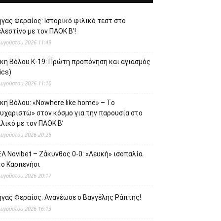
γας Φεραίος: Ιστορικό φιλικό τεστ στο
λεστίνο με τον ΠΑΟΚ Β’!
Αυγούστου 2026 11:49
ίκη Βόλου Κ-19: Πρώτη προπόνηση και αγιασμός
ics)
Αυγούστου 2026 11:10
κη Βόλου: «Nowhere like home» – Το
ευχαριστώ» στον κόσμο για την παρουσία στο
λικό με τον ΠΑΟΚ Β’
Αυγούστου 2026 20:26
Λ Novibet – Ζάκυνθος 0-0: «Λευκή» ισοπαλία
το Καρπενήσι
Αυγούστου 2026 20:17
ήγας Φεραίος: Ανανέωσε ο Βαγγέλης Ράπτης!
Αυγούστου 2026 16:13