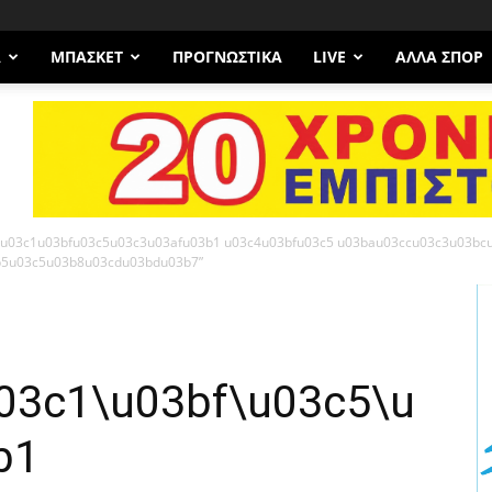
Α
ΜΠΆΣΚΕΤ
ΠΡΟΓΝΩΣΤΙΚΑ
LIVE
ΆΛΛΑ ΣΠΟΡ
1u03c1u03bfu03c5u03c3u03afu03b1 u03c4u03bfu03c5 u03bau03ccu03c3u03bc
b5u03c5u03b8u03cdu03bdu03b7”
03c1\u03bf\u03c5\u
b1