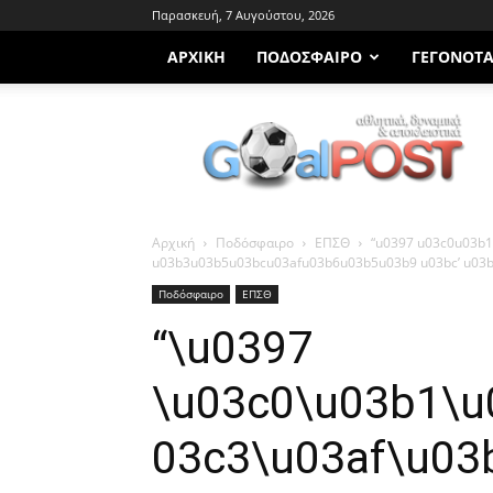
Παρασκευή, 7 Αυγούστου, 2026
ΑΡΧΙΚΗ
ΠΟΔΌΣΦΑΙΡΟ
ΓΕΓΟΝΌΤ
Goalpost.gr
Αρχική
Ποδόσφαιρο
ΕΠΣΘ
“u0397 u03c0u03b
u03b3u03b5u03bcu03afu03b6u03b5u03b9 u03bc’ u03
Ποδόσφαιρο
ΕΠΣΘ
“\u0397
\u03c0\u03b1\u
03c3\u03af\u03