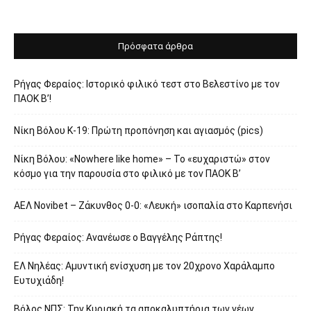
Πρόσφατα άρθρα
Ρήγας Φεραίος: Ιστορικό φιλικό τεστ στο Βελεστίνο με τον
ΠΑΟΚ Β’!
Νίκη Βόλου Κ-19: Πρώτη προπόνηση και αγιασμός (pics)
Νίκη Βόλου: «Nowhere like home» – Το «ευχαριστώ» στον
κόσμο για την παρουσία στο φιλικό με τον ΠΑΟΚ Β’
ΑΕΛ Novibet – Ζάκυνθος 0-0: «Λευκή» ισοπαλία στο Καρπενήσι
Ρήγας Φεραίος: Ανανέωσε ο Βαγγέλης Ράπτης!
ΕΛ Νηλέας: Αμυντική ενίσχυση με τον 20χρονο Χαράλαμπο
Ευτυχιάδη!
Βόλος ΝΠΣ: Την Κυριακή τα αποκαλυπτήρια των νέων