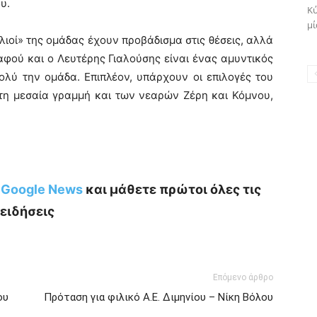
υ.
Κύ
μί
αλιοί» της ομάδας έχουν προβάδισμα στις θέσεις, αλλά
, αφού και ο Λευτέρης Γιαλούσης είναι ένας αμυντικός
ολύ την ομάδα. Επιπλέον, υπάρχουν οι επιλογές του
 τη μεσαία γραμμή και των νεαρών Ζέρη και Κόμνου,
ο Google News
και μάθετε πρώτοι όλες τις
ειδήσεις
Επόμενο άρθρο
ου
Πρόταση για φιλικό Α.Ε. Διμηνίου – Νίκη Βόλου