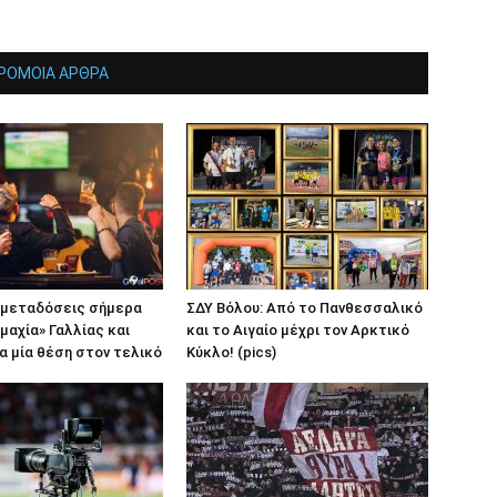
ΡΟΜΟΙΑ ΑΡΘΡΑ
 μεταδόσεις σήμερα
ΣΔΥ Βόλου: Από το Πανθεσσαλικό
ομαχία» Γαλλίας και
και το Αιγαίο μέχρι τον Αρκτικό
ια μία θέση στον τελικό
Κύκλο! (pics)