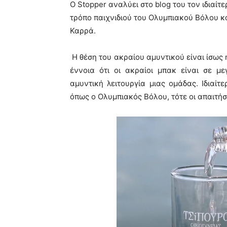
Ο Stopper αναλύει στο blog του τον ιδιαί
τρόπο παιχνιδιού του Ολυμπιακού Βόλου κ
Καρρά.
Η θέση του ακραίου αμυντικού είναι ίσως 
έννοια ότι οι ακραίοι μπακ είναι σε μ
αμυντική λειτουργία μιας ομάδας. Ιδιαίτ
όπως ο Ολυμπιακός Βόλου, τότε οι απαιτήσε