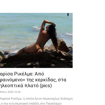
αρίσα Ρικέλμε: Από
φαινόμενο» της κερκίδας, στα
ηλεοπτικά πλατό (pics)
Μαΐου 2026 16:34
Λαρίσα Ρικέλμε, η οποία έγινε παγκοσμίως διάσημη
 η πιο εντυπωσιακή οπαδός στο Παγκόσμιο