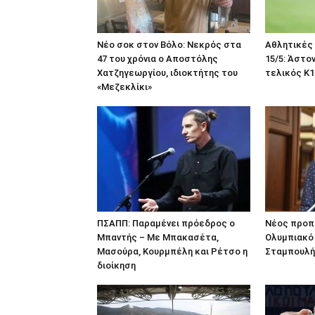
Νέο σοκ στον Βόλο: Νεκρός στα
Αθλητικές
47 του χρόνια ο Αποστόλης
15/5: Άστο
Χατζηγεωργίου, ιδιοκτήτης του
τελικός Κ1
«Μεζεκλίκι»
ΠΣΑΠΠ: Παραμένει πρόεδρος ο
Νέος προπ
Μπαντής – Με Μπακασέτα,
Ολυμπιακό
Μασούρα, Κουρμπέλη και Ρέτσο η
Σταμπουλ
διοίκηση