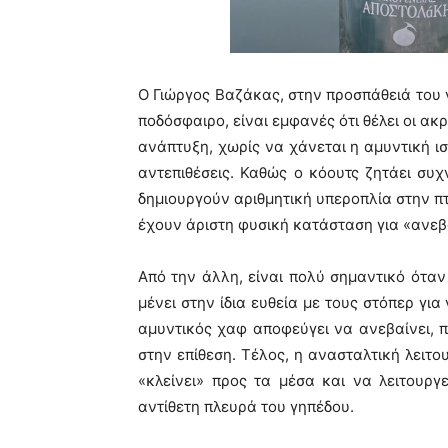
Ο Γιώργος Βαζάκας, στην προσπάθειά του ν
ποδόσφαιρο, είναι εμφανές ότι θέλει οι α
ανάπτυξη, χωρίς να χάνεται η αμυντική ισ
αντεπιθέσεις. Καθώς ο κόουτς ζητάει συχ
δημιουργούν αριθμητική υπεροπλία στην πτ
έχουν άριστη φυσική κατάσταση για «ανεβ
Από την άλλη, είναι πολύ σημαντικό όταν 
μένει στην ίδια ευθεία με τους στόπερ γι
αμυντικός χαφ αποφεύγει να ανεβαίνει, π
στην επίθεση. Τέλος, η ανασταλτική λειτο
«κλείνει» προς τα μέσα και να λειτουργ
αντίθετη πλευρά του γηπέδου.