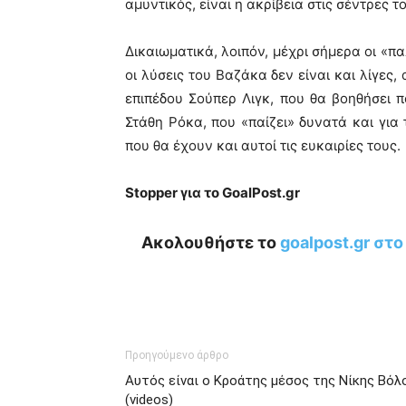
αμυντικός, είναι η ακρίβεια στις σέντρες το
Δικαιωματικά, λοιπόν, μέχρι σήμερα οι «π
οι λύσεις του Βαζάκα δεν είναι και λίγες
επιπέδου Σούπερ Λιγκ, που θα βοηθήσει π
Στάθη Ρόκα, που «παίζει» δυνατά και για
που θα έχουν και αυτοί τις ευκαιρίες τους.
Stopper για το GoalPost.gr
Ακολουθήστε το
goalpost.gr στ
Προηγούμενο άρθρο
Αυτός είναι ο Κροάτης μέσος της Νίκης Βόλ
(videos)