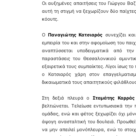
Οι αυξημένες απαιτήσεις του Γιώργου Βα
αυτή τη στιγμή να ξεχωρίζουν δύο παίχτες
κόουτς.
Ο
Παναγιώτης Κατσιαρός
συνεχίζει κα
εμπειρία του και στην αφομοίωση του παι
αναπτύσσεται υποδειγματικά από την
παραστάσεις του Θεσσαλονικιού αμυντι
εξαιρετικά τους συμπαίκτες. Λίγοι ίσως τ
ο Κατσιαρός χάρη στον επαγγελματισμό
δικαιωματικά τους απαιτητικούς φιλάθλους
Στη δεξιά πλευρά ο
Σταμάτης Καρράς
βελτιώνεται. Τελείωσε εντυπωσιακά την 
ομάδας, ενώ και φέτος ξεχωρίζει όχι μόνο
άψογη ανασταλτική του δουλειά. Προωθεί
να μην απειλεί μονόπλευρα, ενώ το στοιχ