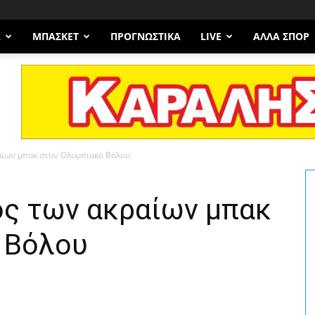
Α
ΜΠΆΣΚΕΤ
ΠΡΟΓΝΩΣΤΙΚΑ
LIVE
ΆΛΛΑ ΣΠΟΡ
αίων μπακ στον Ολυμπιακό Βόλου
ος των ακραίων μπακ
 Βόλου