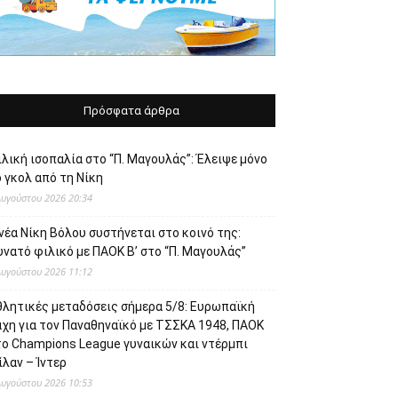
Πρόσφατα άρθρα
λική ισοπαλία στο “Π. Μαγουλάς”: Έλειψε μόνο
 γκολ από τη Νίκη
Αυγούστου 2026 20:34
νέα Νίκη Βόλου συστήνεται στο κοινό της:
νατό φιλικό με ΠΑΟΚ Β’ στο “Π. Μαγουλάς”
Αυγούστου 2026 11:12
θλητικές μεταδόσεις σήμερα 5/8: Ευρωπαϊκή
άχη για τον Παναθηναϊκό με ΤΣΣΚΑ 1948, ΠΑΟΚ
το Champions League γυναικών και ντέρμπι
λαν – Ίντερ
Αυγούστου 2026 10:53