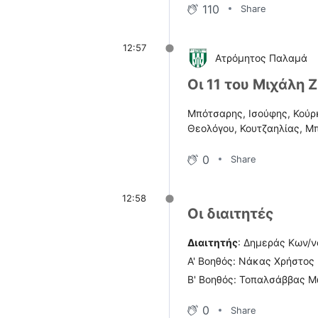
110
Share
12:57
Ατρόμητος Παλαμά
Οι 11 του Μιχάλη 
Μπότσαρης, Ισούφης, Κούρ
Θεολόγου, Κουτζαηλίας, Μ
0
Share
12:58
Οι διαιτητές
Διαιτητής
: Δημεράς Κων/ν
Α' Βοηθός: Νάκας Χρήστος
Β' Βοηθός: Τοπαλσάββας 
0
Share