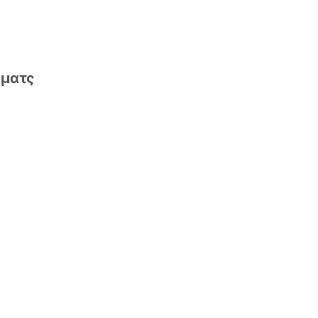
 ματς
, μπλόκαρε εύκολα ο Κωνσταντίνου
 τους γηπεδούχους
έα μπλόκαρε εύκολα ο Μπότσαρης