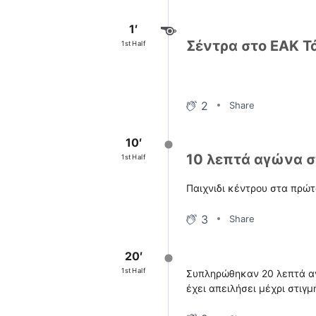
1′
Σέντρα στο ΕΑΚ Τ
1st Half
2
Share
10′
10 λεπτά αγώνα σ
1st Half
Παιχνιδι κέντρου στα πρώτ
3
Share
20′
1st Half
Συπληρώθηκαν 20 λεπτά αγ
έχει απειλήσει μέχρι στιγμ