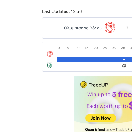
Last Updated: 12:56
Ολυμπιακός Βόλου
2
0
5
10
15
20
25
30
35