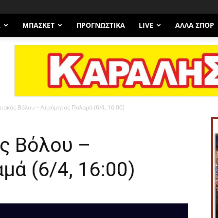
Α
ΜΠΆΣΚΕΤ
ΠΡΟΓΝΩΣΤΙΚΑ
LIVE
ΆΛΛΑ ΣΠΟΡ
πιακός Βόλου – Ατρόμητος Παλαμά (6/4, 16:00)
ός Βόλου –
ά (6/4, 16:00)