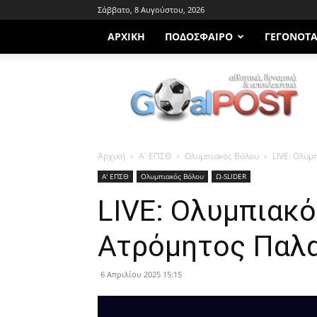
Σάββατο, 8 Αυγούστου, 2026
ΑΡΧΙΚΗ
ΠΟΔΌΣΦΑΙΡΟ
ΓΕΓΟΝΌΤ
Goalpost.gr
Αρχική
Α' ΕΠΣΘ
Ολυμπιακός Βόλου
LIVE: Ολυμ
Α' ΕΠΣΘ
Ολυμπιακός Βόλου
Ω-SLIDER
LIVE: Ολυμπιακ
Ατρόμητος Παλαμ
6 Απριλίου 2025 15:15