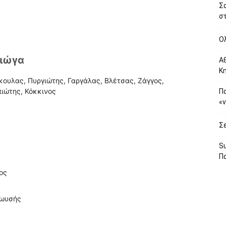
Σ
στ
Ο
Ζιώγα
Αθ
Κ
κουλας, Πυργιώτης, Γαργάλας, Βλέτσας, Ζάγγος,
πιώτης, Κόκκινος
Πα
«
Σε
S
Πα
ος
Μωυσής