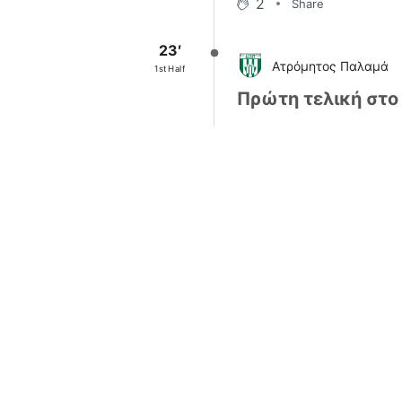
2
Share
23′
Ατρόμητος Παλαμά
1st Half
Πρώτη τελική στο
Μακρινό σουτ του Γαργάλα
0
Share
25′
Ολυμπιακός Βόλου
1st Half
Πρώτη τελική για
Γυριστή κεφαλιά του Ματ
17
Share
13:35