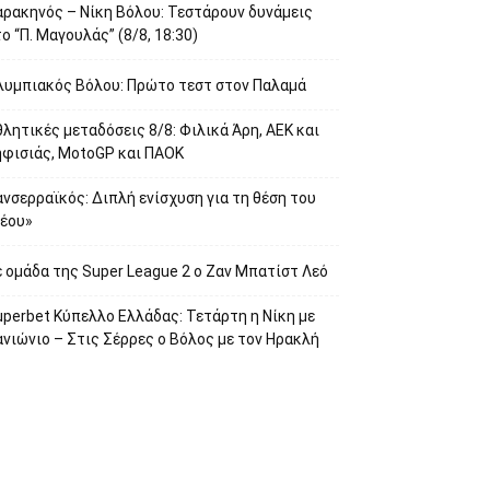
αρακηνός – Νίκη Βόλου: Τεστάρουν δυνάμεις
ο “Π. Μαγουλάς” (8/8, 18:30)
λυμπιακός Βόλου: Πρώτο τεστ στον Παλαμά
λητικές μεταδόσεις 8/8: Φιλικά Άρη, ΑΕΚ και
ηφισιάς, MotoGP και ΠΑΟΚ
νσερραϊκός: Διπλή ενίσχυση για τη θέση του
νέου»
 ομάδα της Super League 2 o Ζαν Μπατίστ Λεό
uperbet Κύπελλο Ελλάδας: Τετάρτη η Νίκη με
νιώνιο – Στις Σέρρες ο Βόλος με τον Ηρακλή