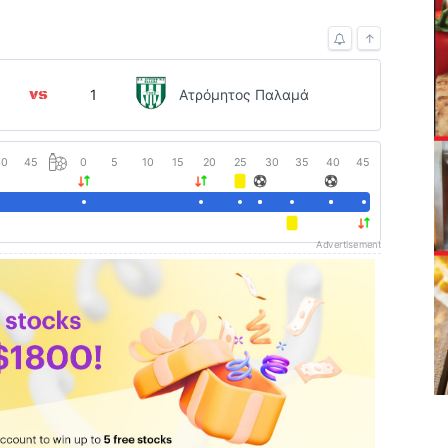
↑
1
Ατρόμητος Παλαμά
40
45
0
5
10
15
20
25
30
35
40
45
Advertisement