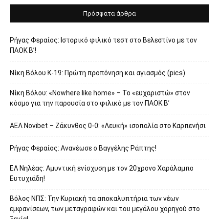
Πρόσφατα άρθρα
Ρήγας Φεραίος: Ιστορικό φιλικό τεστ στο Βελεστίνο με τον
ΠΑΟΚ Β’!
Νίκη Βόλου Κ-19: Πρώτη προπόνηση και αγιασμός (pics)
Νίκη Βόλου: «Nowhere like home» – Το «ευχαριστώ» στον
κόσμο για την παρουσία στο φιλικό με τον ΠΑΟΚ Β’
ΑΕΛ Novibet – Ζάκυνθος 0-0: «Λευκή» ισοπαλία στο Καρπενήσι
Ρήγας Φεραίος: Ανανέωσε ο Βαγγέλης Ράπτης!
ΕΛ Νηλέας: Αμυντική ενίσχυση με τον 20χρονο Χαράλαμπο
Ευτυχιάδη!
Βόλος ΝΠΣ: Την Κυριακή τα αποκαλυπτήρια των νέων
εμφανίσεων, των μεταγραφών και του μεγάλου χορηγού στο
Ξενία!