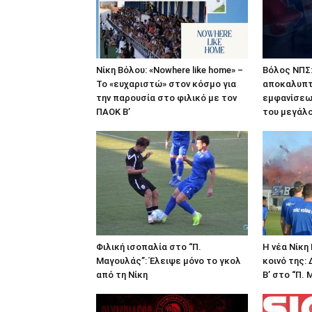
Νίκη Βόλου: «Nowhere like home» –
Βόλος ΝΠΣ:
Το «ευχαριστώ» στον κόσμο για
αποκαλυπτ
την παρουσία στο φιλικό με τον
εμφανίσεω
ΠΑΟΚ Β’
του μεγάλο
Φιλική ισοπαλία στο “Π.
Η νέα Νίκη
Μαγουλάς”: Έλειψε μόνο το γκολ
κοινό της:
από τη Νίκη
Β’ στο “Π.