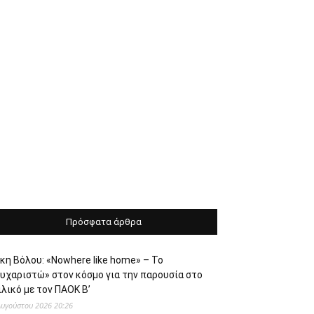
Πρόσφατα άρθρα
κη Βόλου: «Nowhere like home» – Το
ευχαριστώ» στον κόσμο για την παρουσία στο
λικό με τον ΠΑΟΚ Β’
Αυγούστου 2026 20:26