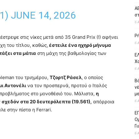
ΑΕ
1)
JUNE 14, 2026
σ
6 
Ρ
έστρεψε στις νίκες μετά από 35 Grand Prix (!) αφήνει
6 
χη του τίτλου, καθώς,
έστειλε ένα ηχηρό μήνυμα
τάξει στα μάτια
στη μάχη της βαθμολογίας των
ΕΛ
Χ
6 
oleman του τριημέρου,
Τζορτζ Ράσελ
, ο οποίος
Β
μι Αντονέλι
να τον προσπερνά, προτού ο Ιταλός
ν
 προβλήματος στο μονοθέσιό του. Μάλιστα,
η
με
6 
 σχεδόν στα 20 δευτερόλεπτα (19.561),
απόρροια
ε στην πίστα η Ferrari.
Ε
Ο
Γ
6 