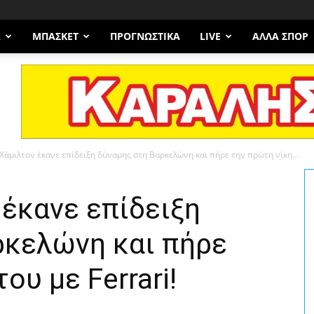
Α
ΜΠΆΣΚΕΤ
ΠΡΟΓΝΩΣΤΙΚΑ
LIVE
ΆΛΛΑ ΣΠΟΡ
Χάμιλτον έκανε επίδειξη δύναμης στη Βαρκελώνη και πήρε την πρώτη νίκη...
έκανε επίδειξη
ρκελώνη και πήρε
ου με Ferrari!