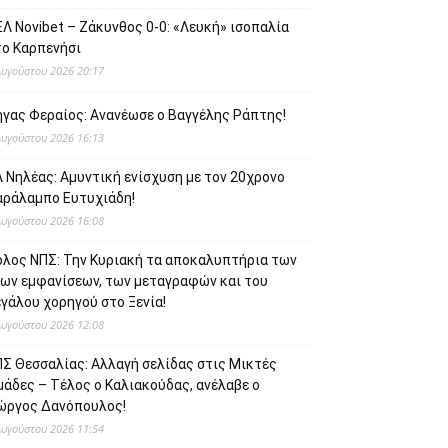
Λ Novibet – Ζάκυνθος 0-0: «Λευκή» ισοπαλία
το Καρπενήσι
Αυγούστου 2026 20:17
ήγας Φεραίος: Ανανέωσε ο Βαγγέλης Ράπτης!
Αυγούστου 2026 16:13
 Νηλέας: Αμυντική ενίσχυση με τον 20χρονο
αράλαμπο Ευτυχιάδη!
Αυγούστου 2026 16:08
όλος ΝΠΣ: Την Κυριακή τα αποκαλυπτήρια των
έων εμφανίσεων, των μεταγραφών και του
γάλου χορηγού στο Ξενία!
Αυγούστου 2026 12:08
ΠΣ Θεσσαλίας: Αλλαγή σελίδας στις Μικτές
μάδες – Τέλος ο Καλιακούδας, ανέλαβε ο
ιώργος Δανόπουλος!
Αυγούστου 2026 11:54