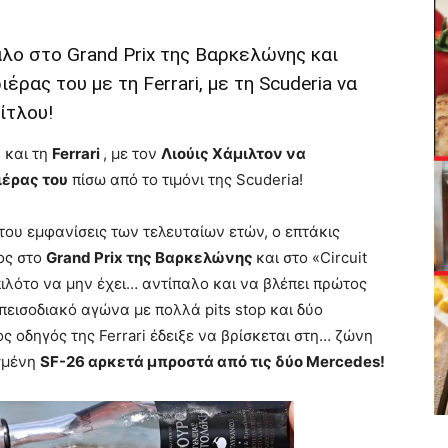
αλο στο Grand Prix της Βαρκελώνης και
έρας του με τη Ferrari, με τη Scuderia να
ίτλου!
1
και τη
Ferrari
, με τον
Λιούις Χάμιλτον να
ιέρας του
πίσω από το τιμόνι της Scuderia!
ου εμφανίσεις των τελευταίων ετών, ο επτάκις
ος στο
Grand Prix της Βαρκελώνης
και στο «Circuit
πιλότο να μην έχει… αντίπαλο και να βλέπει πρώτος
πεισοδιακό αγώνα με πολλά pits stop και δύο
ς οδηγός της Ferrari έδειξε να βρίσκεται στη… ζώνη
σμένη
SF-26 αρκετά μπροστά από τις δύο Mercedes!