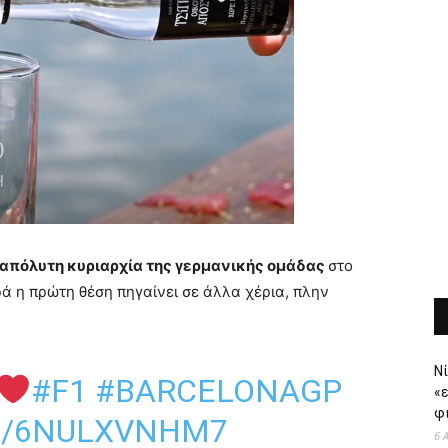
απόλυτη κυριαρχία της γερμανικής ομάδας
στο
ά η πρώτη θέση πηγαίνει σε άλλα χέρια, πλην
Νί
#F1
#BARCELONAGP
«
φι
M/6NULXVNHM7
6 