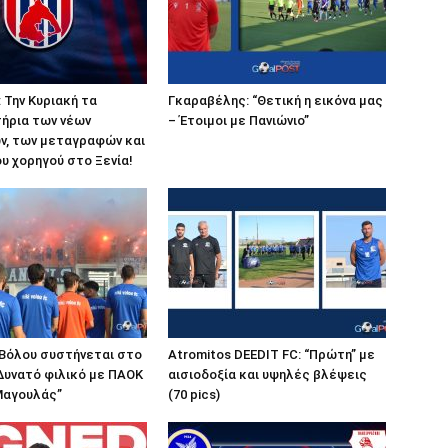
 Την Κυριακή τα
Γκαραβέλης: “Θετική η εικόνα μας
ήρια των νέων
– Έτοιμοι με Πανιώνιο”
ν, των μεταγραφών και
υ χορηγού στο Ξενία!
 Βόλου συστήνεται στο
Atromitos DEEDIT FC: “Πρώτη” με
 Δυνατό φιλικό με ΠΑΟΚ
αισιοδοξία και υψηλές βλέψεις
 Μαγουλάς”
(70 pics)