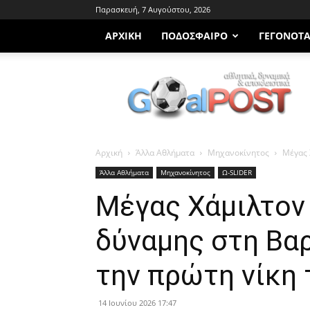
Παρασκευή, 7 Αυγούστου, 2026
ΑΡΧΙΚΗ
ΠΟΔΌΣΦΑΙΡΟ
ΓΕΓΟΝΌΤ
Goalpost.gr
Αρχική
Άλλα Αθλήματα
Μηχανοκίνητος
Μέγας 
Άλλα Αθλήματα
Μηχανοκίνητος
Ω-SLIDER
Μέγας Χάμιλτον 
δύναμης στη Βα
την πρώτη νίκη τ
14 Ιουνίου 2026 17:47