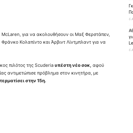
Γκ
Π
6 
Α
 McLaren, για να ακολουθήσουν οι Μαξ Φερστάπεν,
γι
, Φράνκο Κολαπίντο και Άρβιντ Λίντμπλαντ για να
L
6 
κος πιλότος της Scuderia
υπέστη νέο σοκ,
αφού
αίας αντιμετώπισε πρόβλημα στον κινητήρα, με
τερματίσει στην 15η.