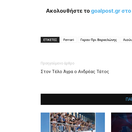
Ακολουθήστε το
goalpost.gr στ
ΕΤΙΚΕΤΕΣ
Ferrari
Γκραν Πρι Βαρκελώνης
Λιούι
Προηγούμενο άρθρο
Στον Τέλο Άγρα ο Ανδρέας Τάτος
ΠΑ