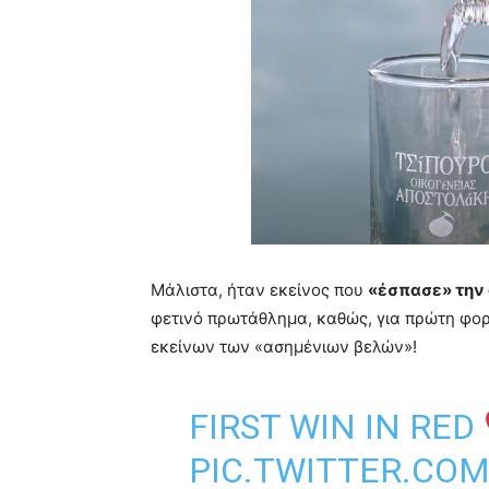
Μάλιστα, ήταν εκείνος που
«έσπασε» την 
φετινό πρωτάθλημα, καθώς, για πρώτη φορ
εκείνων των «ασημένιων βελών»!
FIRST WIN IN RED
PIC.TWITTER.CO