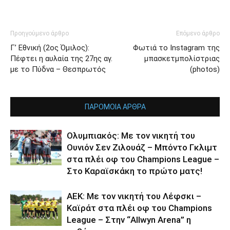
Προηγούμενο άρθρο
Επόμενο άρθρο
Γ’ Εθνική (2ος Όμιλος):
Φωτιά το Instagram της
Πέφτει η αυλαία της 27ης αγ.
μπασκετμπολίστριας
με το Πύδνα – Θεσπρωτός
(photos)
ΠΑΡΟΜΟΙΑ ΑΡΘΡΑ
Ολυμπιακός: Με τον νικητή του
Ουνιόν Σεν Ζιλουάζ – Μπόντο Γκλιμτ
στα πλέι οφ του Champions League –
Στο Καραϊσκάκη το πρώτο ματς!
ΑΕΚ: Με τον νικητή του Λέφσκι –
Καϊράτ στα πλέι οφ του Champions
League – Στην “Allwyn Arena” η