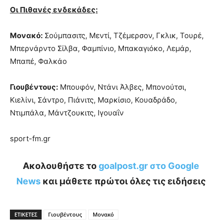
Οι Πιθανές ενδεκάδες:
Μονακό:
Σούμπασιτς, Μεντί, Τζέμερσον, Γκλικ, Τουρέ,
Μπερνάρντο Σίλβα, Φαμπίνιο, Μπακαγιόκο, Λεμάρ,
Μπαπέ, Φαλκάο
Γιουβέντους:
Μπουφόν, Ντάνι Άλβες, Μπονούτσι,
Κιελίνι, Σάντρο, Πιάνιτς, Μαρκίσιο, Κουαδράδο,
Ντιμπάλα, Μάντζουκιτς, Ιγουαΐν
sport-fm.gr
Ακολουθήστε το
goalpost.gr στο Google
News
και μάθετε πρώτοι όλες τις ειδήσεις
ΕΤΙΚΕΤΕΣ
Γιουβέντους
Μονακό