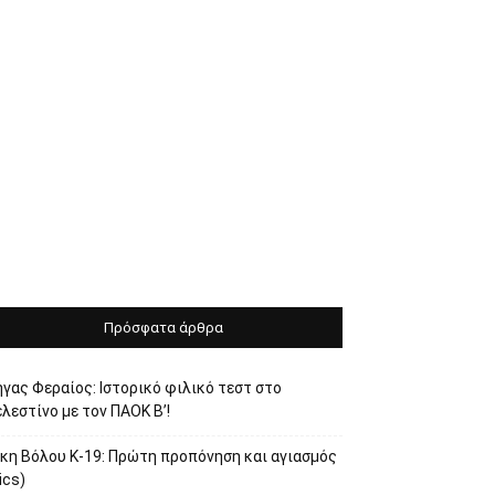
Πρόσφατα άρθρα
γας Φεραίος: Ιστορικό φιλικό τεστ στο
λεστίνο με τον ΠΑΟΚ Β’!
ίκη Βόλου Κ-19: Πρώτη προπόνηση και αγιασμός
ics)