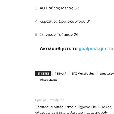
3. ΑΟ Παύλος Μελάς 33
4. Κεραυνός Ωραιοκάστρου 31
5. Φοίνικας Τούμπας 26
Ακολουθήστε το
goalpost.gr στ
ΕΤΙΚΕΤΕΣ
Γ Εθνική
ΕΠΣ Μακεδονίας
ερασιτεχ
Παύλος Μελάς
Προηγούμενο άρθρο
Ξέσπασμα Μπέου στο ημίχρονο ΟΦΗ-Βόλος:
«Λανουά, αν έχεις φιλότιμο παραιτήσου!»