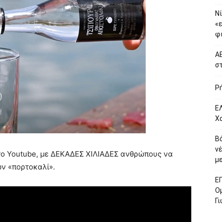
Νί
«
φι
ΑΕ
σ
Ρ
ΕΛ
Χ
Β
ν
 στο Youtube, με ΔΕΚΑΔΕΣ ΧΙΛΙΑΔΕΣ ανθρώπους να
με
ων «πορτοκαλί».
Ε
Ο
Γ