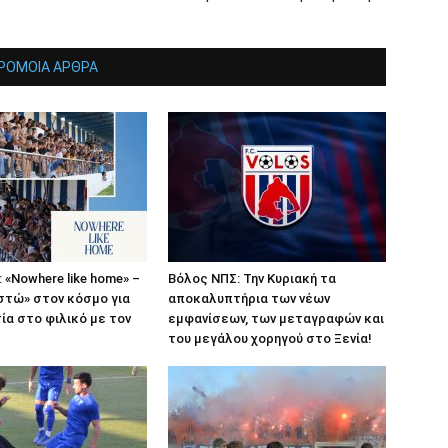
ΡΟΜΟΙΑ ΑΡΘΡΑ
 «Nowhere like home» –
Βόλος ΝΠΣ: Την Κυριακή τα
στώ» στον κόσμο για
αποκαλυπτήρια των νέων
ία στο φιλικό με τον
εμφανίσεων, των μεταγραφών και
του μεγάλου χορηγού στο Ξενία!