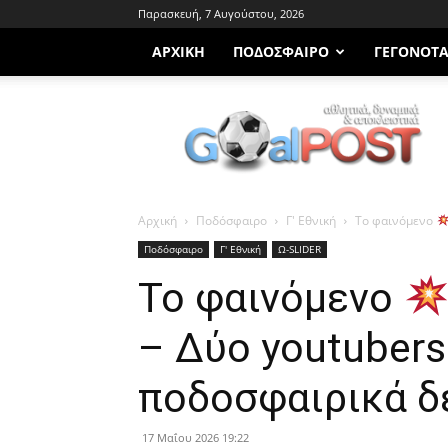
Παρασκευή, 7 Αυγούστου, 2026
ΑΡΧΙΚΗ
ΠΟΔΌΣΦΑΙΡΟ
ΓΕΓΟΝΌΤ
Goalpost.gr
Αρχική
Ποδόσφαιρο
Γ' Εθνική
Το φαινόμενο
Ποδόσφαιρο
Γ' Εθνική
Ω-SLIDER
Το φαινόμενο
– Δύο youtubers
ποδοσφαιρικά δ
17 Μαΐου 2026 19:22