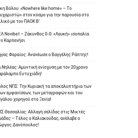
κη Βόλου: «Nowhere like home» – Το
ευχαριστώ» στον κόσμο για την παρουσία στο
λικό με τον ΠΑΟΚ Β’
Λ Novibet – Ζάκυνθος 0-0: «Λευκή» ισοπαλία
το Καρπενήσι
ήγας Φεραίος: Ανανέωσε ο Βαγγέλης Ράπτης!
 Νηλέας: Αμυντική ενίσχυση με τον 20χρονο
αράλαμπο Ευτυχιάδη!
όλος ΝΠΣ: Την Κυριακή τα αποκαλυπτήρια των
έων εμφανίσεων, των μεταγραφών και του
γάλου χορηγού στο Ξενία!
ΠΣ Θεσσαλίας: Αλλαγή σελίδας στις Μικτές
μάδες – Τέλος ο Καλιακούδας, ανέλαβε ο
ιώργος Δανόπουλος!