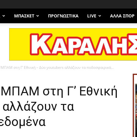
Α
ΜΠΆΣΚΕΤ
ΠΡΟΓΝΩΣΤΙΚΑ
LIVE
ΆΛΛΑ ΣΠΟΡ
ΜΠΑΜ στη Γ’ Εθνική – Δύο youtubers αλλάζουν τα ποδοσφαιρικά...
ΜΠΑΜ στη Γ’ Εθνική
 αλλάζουν τα
εδομένα