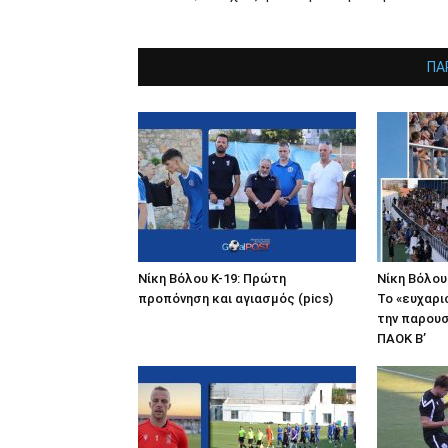
ΠΑ
Νίκη Βόλου Κ-19: Πρώτη
Νίκη Βόλου:
προπόνηση και αγιασμός (pics)
Το «ευχαρι
την παρουσ
ΠΑΟΚ Β’