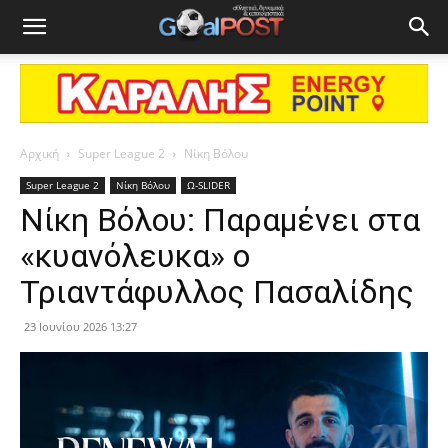
Αρχική
Super League 2
Νίκη Βόλου
Super League 2
Νίκη Βόλου
Ω-SLIDER
Νίκη Βόλου: Παραμένει στα
«κυανόλευκα» ο
Τριαντάφυλλος Πασαλίδης
23 Ιουνίου 2026 13:27