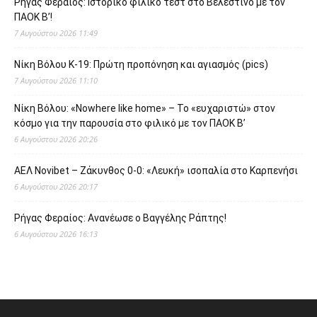
Ρήγας Φεραίος: Ιστορικό φιλικό τεστ στο Βελεστίνο με τον
ΠΑΟΚ Β’!
7 Αυγούστου 2026 11:49
Νίκη Βόλου Κ-19: Πρώτη προπόνηση και αγιασμός (pics)
7 Αυγούστου 2026 11:10
Νίκη Βόλου: «Nowhere like home» – Το «ευχαριστώ» στον
κόσμο για την παρουσία στο φιλικό με τον ΠΑΟΚ Β’
6 Αυγούστου 2026 20:26
ΑΕΛ Novibet – Ζάκυνθος 0-0: «Λευκή» ισοπαλία στο Καρπενήσι
6 Αυγούστου 2026 20:17
Ρήγας Φεραίος: Ανανέωσε ο Βαγγέλης Ράπτης!
6 Αυγούστου 2026 16:13