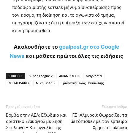
ποδοσφαιριστής έστειλε μήνυμα συσπείρωσης προς
τον κόσμο, τη διοίκηση και το αγωνιστικό τμήμα,
υπογραμμίζοντας ότι η επίτευξη των στόχων απαιτεί
κοινή προσπάθεια.
Ακολουθήστε το
goalpost.gr στο Google
News
και μάθετε πρώτοι όλες τις ειδήσεις
ΕΤΙΚΕΤΕΣ
Super League 2
ΑΝΑΝΕΩΣΕΙΣ
Μαγνησία
ΜΕΤΑΓΡΑΦΕΣ
Νίκη Βόλου
Τριαντάφυλλος Πασαλίδης
Προηγούμενο άρθρο
Επόμενο άρθρο
Βόμβα στην ΑΕΛ: Εξώδικο και
Γ.Σ. Αλμυρού: Θωρακίζει τα
οριστικό «ναυάγιο» με Ζήση
μετόπισθεν με τον έμπειρο
Στυλιανό – Καταγγελία της
Χρήστο Παλάσκα