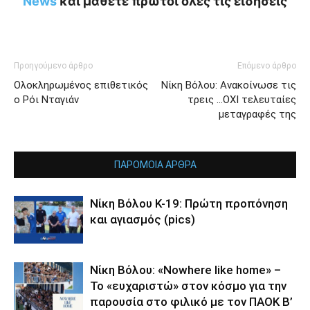
News
και μάθετε πρώτοι όλες τις ειδήσεις
Προηγούμενο άρθρο
Επόμενο άρθρο
Ολοκληρωμένος επιθετικός
Νίκη Βόλου: Ανακοίνωσε τις
ο Ρόι Νταγιάν
τρεις …ΟΧΙ τελευταίες
μεταγραφές της
ΠΑΡΟΜΟΙΑ ΑΡΘΡΑ
Νίκη Βόλου Κ-19: Πρώτη προπόνηση
και αγιασμός (pics)
Νίκη Βόλου: «Nowhere like home» –
Το «ευχαριστώ» στον κόσμο για την
παρουσία στο φιλικό με τον ΠΑΟΚ Β’