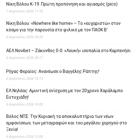
Νίκη Βόλου Κ-19: Πρώτη προπόνηση και αγιασμός (pics)
7 Αυγούστου 2026 11:10
Νίκη Βόλου: «Nowhere like home» – Το «ευχαριστώ» στον
κόσμο για την παρουσία στο φιλικό με τον ΠΑΟΚ Β’
6 Αυγούστου 2026 20:26
ΑΕΛ Novibet – Ζάκυνθος 0-0: «Λευκή» ισοπαλία στο Καρπενήσι
6 Αυγούστου 2026 20:17
Ρήγας Φεραίος: Ανανέωσε ο Βαγγέλης Ράπτης!
6 Αυγούστου 2026 16:13
ΕΛ Νηλέας: Αμυντική ενίσχυση με τον 20χρονο Χαράλαμπο
Ευτυχιάδη!
6 Αυγούστου 2026 16:08
Βόλος ΝΠΣ: Την Κυριακή τα αποκαλυπτήρια των νέων
εμφανίσεων, των μεταγραφών και του μεγάλου χορηγού στο
Ξενία!
6 Αυγούστου 2026 12:08