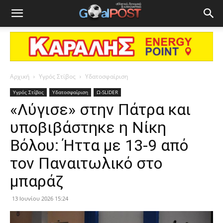
Αρχική
Υγρός Στίβος
Υδατοσφαίριση
Υγρός Στίβος
Υδατοσφαίριση
Ω-SLIDER
«Λύγισε» στην Πάτρα και
υποβιβάστηκε η Νίκη
Βόλου: Ήττα με 13-9 από
τον Παναιτωλικό στο
μπαράζ
13 Ιουνίου 2026 15:24