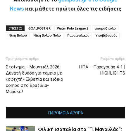
News
και μάθετε πρώτοι όλες τις ειδήσεις
ΕΤΙΚΕΤΕΣ
GOALPOST.GR
Water Polo League 2
μπαράζ πόλο
Νίκη Βόλου
Νίκη Βόλου Πόλο
Παναιτωλικός
Υποβιβασμός
Προηγούμενο άρθρο
Επόμενο άρθρο
Στοίχημα – Μουντιάλ 2026:
ΗΠΑ – Παραγουάη 4-1 |
Δυνατή δυάδα για ταμείο με
HIGHLIGHTS
«σφιχτή» Ελβετία και ειδικό
combo στο Βραζιλία-
Μαρόκο!
ΠΑΡΟΜΟΙΑ ΑΡΘΡΑ
Φιλική ισοπαλία στο “Π. Μαγουλάς”: