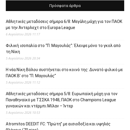
Πρόσφατα άρθρα
Αθλητικές μεταδόσεις σήμερα 6/8: Μεγάλη μάχη για τον ΠΑΟΚ
με την Άντερλεχτ στο Europa League
6 Αυγούστου 2026 11:17
Φιλική ισοπαλία στο “Π. Μαγουλάς”: Έλειψε μόνο το γκολ από
τη Νίκη
5 Αυγούστου 2026 20:34
Η νέα Νίκη Βόλου συστήνεται στο κοινό της: Δυνατό φιλικό με
ΠΑΟΚ Β’ στο “Π. Μαγουλάς”
5 Αυγούστου 2026 11:12
Αθλητικές μεταδόσεις σήμερα 5/8: Ευρωπαϊκή μάχη για τον
Παναθηναϊκό με ΤΣΣΚΑ 1948, ΠΑΟΚ στο Champions League
γυναικών και ντέρμπι Μίλαν – Ίντερ
5 Αυγούστου 2026 10:53
Atromitos DEEDIT FC: “Πρώτη” με αισιοδοξία και υψηλές
βλέψεις (70 pics)