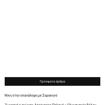
Πρόσφατα άρθρα
Νίκη στην επανάληψη με Σαρακηνό
Ζωντανά ο αγώνας: Ατρόμητος Παλαμά – Ολυμπιακός Βόλου