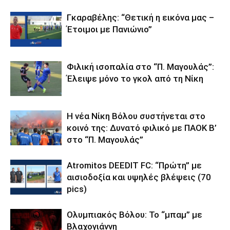
Γκαραβέλης: “Θετική η εικόνα μας –
Έτοιμοι με Πανιώνιο”
Φιλική ισοπαλία στο “Π. Μαγουλάς”:
Έλειψε μόνο το γκολ από τη Νίκη
Η νέα Νίκη Βόλου συστήνεται στο
κοινό της: Δυνατό φιλικό με ΠΑΟΚ Β’
στο “Π. Μαγουλάς”
Atromitos DEEDIT FC: “Πρώτη” με
αισιοδοξία και υψηλές βλέψεις (70
pics)
Ολυμπιακός Βόλου: Το “μπαμ” με
Βλαχογιάννη