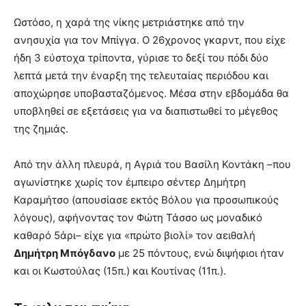
Ωστόσο, η χαρά της νίκης μετριάστηκε από την
ανησυχία για τον Μπίγγα. Ο 26χρονος γκαρντ, που είχε
ήδη 3 εύστοχα τρίποντα, γύρισε το δεξί του πόδι δύο
λεπτά μετά την έναρξη της τελευταίας περιόδου και
αποχώρησε υποβασταζόμενος. Μέσα στην εβδομάδα θα
υποβληθεί σε εξετάσεις για να διαπιστωθεί το μέγεθος
της ζημιάς.
Από την άλλη πλευρά, η Αγριά του Βασίλη Κοντάκη –που
αγωνίστηκε χωρίς τον έμπειρο σέντερ Δημήτρη
Καραμήτσο (απουσίασε εκτός Βόλου για προσωπικούς
λόγους), αφήνοντας τον Φώτη Τάσσο ως μοναδικό
καθαρό 5άρι– είχε για «πρώτο βιολί» τον αειθαλή
Δημήτρη Μπόγδανο
με 25 πόντους, ενώ διψήφιοι ήταν
και οι Κωστούλας (15π.) και Κουτίνας (11π.).