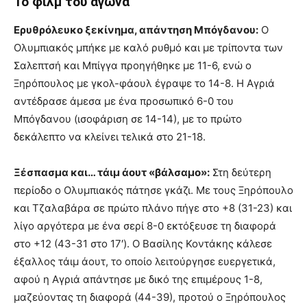
Το φιλμ του αγώνα
Ερυθρόλευκο ξεκίνημα, απάντηση Μπόγδανου:
Ο
Ολυμπιακός μπήκε με καλό ρυθμό και με τρίποντα των
Σαλεπτσή και Μπίγγα προηγήθηκε με 11-6, ενώ ο
Ξηρόπουλος με γκολ-φάουλ έγραψε το 14-8. Η Αγριά
αντέδρασε άμεσα με ένα προσωπικό 6-0 του
Μπόγδανου (ισοφάριση σε 14-14), με το πρώτο
δεκάλεπτο να κλείνει τελικά στο 21-18.
Ξέσπασμα και… τάιμ άουτ «βάλσαμο»:
Στη δεύτερη
περίοδο ο Ολυμπιακός πάτησε γκάζι. Με τους Ξηρόπουλο
και Τζαλαβάρα σε πρώτο πλάνο πήγε στο +8 (31-23) και
λίγο αργότερα με ένα σερί 8-0 εκτόξευσε τη διαφορά
στο +12 (43-31 στο 17′). Ο Βασίλης Κοντάκης κάλεσε
έξαλλος τάιμ άουτ, το οποίο λειτούργησε ευεργετικά,
αφού η Αγριά απάντησε με δικό της επιμέρους 1-8,
μαζεύοντας τη διαφορά (44-39), προτού ο Ξηρόπουλος