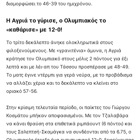
διαμορφώσει το 46-39 του ημιχρόνου.
Η Αγριά το γύρισε, ο Ολυμπιακός το
«καθάρισε» με 12-0!
Το τρίτο δεκάλεπτο άνηκε ολοκληρωτικά στους
φιλοξενούμενους. Με «γρανιτένια» άμυνα, η Αγριά
κράτησε τον Ολυμπιακό στους μόλις 2 πόντους για έξι
λεπτά και με λέι-απ του Τάσσου προσπέρασε με 48-49.
Το ματς έγινε ντέρμπι για γερά νεύρα, με το προβάδισμα
να αλλάζει χέρια και το δεκάλεπτο να κλείνει στο
οριακό 57-56.
Στην κρίσιμη τελευταία περίοδο, οι παίκτες του Γιώργου
Κοσμάτου μπήκαν αποφασισμένοι. Με τον Τζαλαβάρα
να κάνει θραύση στα επιθετικά ριμπάουντ (6 πόντοι) και
τους Σαλεπτσή-Σκαμάγκα να συνδέονται από τα 6.75, ο
Ολυμπιακός έτρεξε ένα εντυπωσιακό 12-0, ξεφεύγοντας