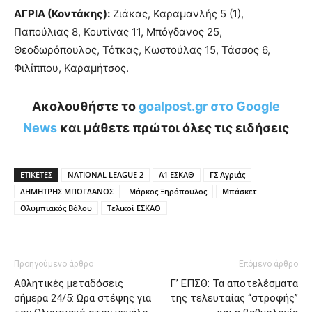
ΑΓΡΙΑ (Κοντάκης):
Ζιάκας, Καραμανλής 5 (1),
Παπούλιας 8, Κουτίνας 11, Μπόγδανος 25,
Θεοδωρόπουλος, Τότκας, Κωστούλας 15, Τάσσος 6,
Φιλίππου, Καραμήτσος.
Ακολουθήστε το
goalpost.gr στο Google
News
και μάθετε πρώτοι όλες τις ειδήσεις
ΕΤΙΚΕΤΕΣ
NATIONAL LEAGUE 2
Α1 ΕΣΚΑΘ
ΓΣ Αγριάς
ΔΗΜΗΤΡΗΣ ΜΠΟΓΔΑΝΟΣ
Μάρκος Ξηρόπουλος
Μπάσκετ
Ολυμπιακός Βόλου
Τελικοί ΕΣΚΑΘ
Προηγούμενο άρθρο
Επόμενο άρθρο
Αθλητικές μεταδόσεις
Γ’ ΕΠΣΘ: Τα αποτελέσματα
σήμερα 24/5: Ώρα στέψης για
της τελευταίας “στροφής”