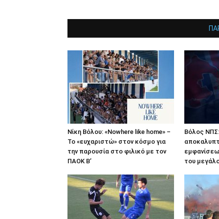
ΠΑ
Νίκη Βόλου: «Nowhere like home» –
Βόλος ΝΠΣ:
Το «ευχαριστώ» στον κόσμο για
αποκαλυπτ
την παρουσία στο φιλικό με τον
εμφανίσεω
ΠΑΟΚ Β’
του μεγάλο