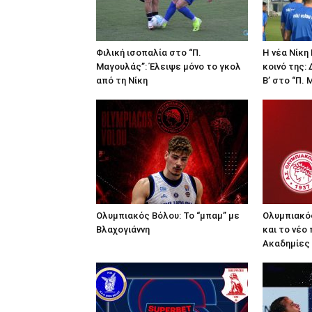
Φιλική ισοπαλία στο “Π.
Η νέα Νίκη
Μαγουλάς”: Έλειψε μόνο το γκολ
κοινό της:
από τη Νίκη
Β’ στο “Π.
Ολυμπιακός Βόλου: Το “μπαμ” με
Ολυμπιακό
Βλαχογιάννη
και το νέο 
Ακαδημίες