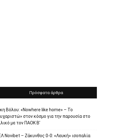
Πρόσφατα άρθρα
κη Βόλου: «Nowhere like home» – Το
ευχαριστώ» στον κόσμο για την παρουσία στο
λικό με τον ΠΑΟΚ Β’
Λ Novibet – Ζάκυνθος 0-0: «Λευκή» ισοπαλία