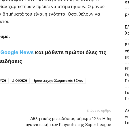
σ
ονία» χαρακτήρων πρέπει να σταματήσουν. Ο μόνος
α 8 τμήματά του είναι η ενότητα. Όσοι θέλουν να
Ρ
κτοι.
ΕΛ
Χ
υμε.
Β
ν
ο Google News
και μάθετε πρώτοι όλες τις
με
ειδήσεις
Ε
Ο
ΕΥΣΗ
ΔΙΟΙΚΗΣΗ
Ερασιτέχνης Ολυμπιακός Βόλου
Γ
Γκ
Π
Α
Επόμενο άρθρο
γι
Αθλητικές μεταδόσεις σήμερα 12/5: Η 5η
L
αγωνιστική των Playouts της Super League