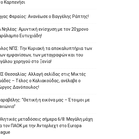
το Καρπενήσι
ήγας Φεραίος: Ανανέωσε ο Βαγγέλης Ράπτης!
 Νηλέας: Αμυντική ενίσχυση με τον 20χρονο
αράλαμπο Ευτυχιάδη!
όλος ΝΠΣ: Την Κυριακή τα αποκαλυπτήρια των
έων εμφανίσεων, των μεταγραφών και του
γάλου χορηγού στο Ξενία!
ΠΣ Θεσσαλίας: Αλλαγή σελίδας στις Μικτές
μάδες – Τέλος ο Καλιακούδας, ανέλαβε ο
ιώργος Δανόπουλος!
αραβέλης: “Θετική η εικόνα μας – Έτοιμοι με
ανιώνιο”
θλητικές μεταδόσεις σήμερα 6/8: Μεγάλη μάχη
α τον ΠΑΟΚ με την Άντερλεχτ στο Europa
eague