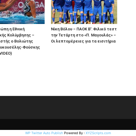
ρώπη η Εθνική
Νίκη Βόλου – ΠΑΟΚ Β’: Φιλικό τεστ
κής Κολύμβησης –
την Τετάρτη στο «Π. Μαγουλάς» –
στής ο Βολιώτης
Οι λεπτομέρειες για τα εισιτήρια
ουκουσέλης-Φούσκης
VIDEO)
WP Twitter Auto Publish
Powered By :
XYZScripts.com