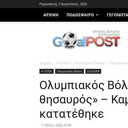
Παρασκευή, 7 Αυγούστου, 2026
ΑΡΧΙΚΗ
ΠΟΔΌΣΦΑΙΡΟ
ΓΕΓΟΝΌΤ
Goalpost.gr
Αρχική
Α' ΕΠΣΘ
Ολυμπιακός Βόλου
Ολυμπιακός
Α' ΕΠΣΘ
Ολυμπιακός Βόλου
Ω-SLIDER
Ολυμπιακός Βόλ
θησαυρός» – Καμ
κατατέθηκε
11 Μαΐου 2026 23:49