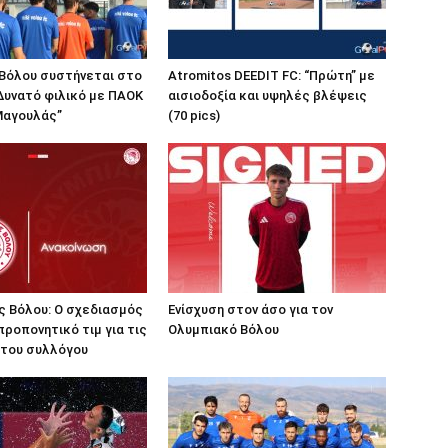
 Βόλου συστήνεται στο
Atromitos DEEDIT FC: “Πρώτη” με
 Δυνατό φιλικό με ΠΑΟΚ
αισιοδοξία και υψηλές βλέψεις
 Μαγουλάς”
(70 pics)
ς Βόλου: Ο σχεδιασμός
Ενίσχυση στον άσο για τον
προπονητικό τιμ για τις
Ολυμπιακό Βόλου
 του συλλόγου