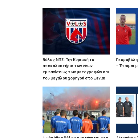
Βόλος ΝΠΣ: Την Κυριακή τα
Γκαραβέλης
αποκαλυπτήρια των νέων
– Έτοιμοι μ
εμφανίσεων, των μεταγραφών και
του μεγάλου χορηγού στο Ξενία!
Η νέα Νίκη Βόλου συστήνεται στο
Atromitos 