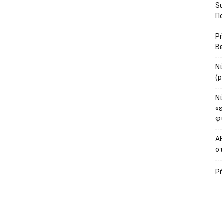
S
Πα
Ρή
Βε
Ν
(p
Νί
«
φι
ΑΕ
σ
Ρ