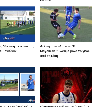
: “Θετική η εικόνα μας
Φιλική ισοπαλία στο “Π.
ε Πανιώνιο”
Μαγουλάς”: Έλειψε μόνο το γκολ
από τη Νίκη
DEEDIT FC: “Πρώτη” με
Ολυμπιακός Βόλου: Το “μπαμ” με