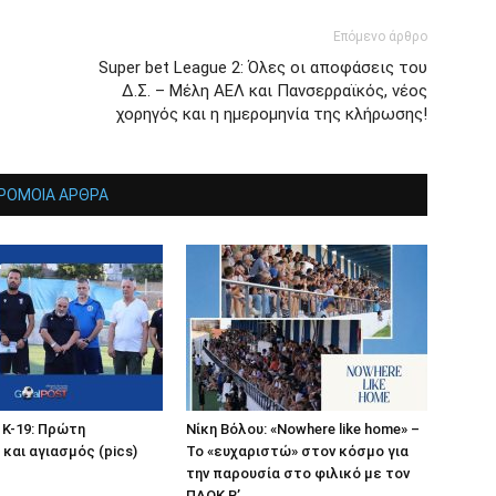
Επόμενο άρθρο
Super bet League 2: Όλες οι αποφάσεις του
Δ.Σ. – Μέλη ΑΕΛ και Πανσερραϊκός, νέος
χορηγός και η ημερομηνία της κλήρωσης!
ΡΟΜΟΙΑ ΑΡΘΡΑ
 Κ-19: Πρώτη
Νίκη Βόλου: «Nowhere like home» –
και αγιασμός (pics)
Το «ευχαριστώ» στον κόσμο για
την παρουσία στο φιλικό με τον
ΠΑΟΚ Β’