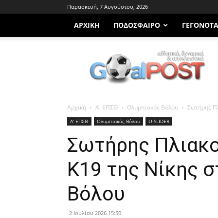
Παρασκευή, 7 Αυγούστου, 2026
ΑΡΧΙΚΗ
ΠΟΔΌΣΦΑΙΡΟ
ΓΕΓΟΝΌΤ
Goalpost.gr
Αρχική
Α' ΕΠΣΘ
Ολυμπιακός Βόλου
Σωτήρης Πλ
Α' ΕΠΣΘ
Ολυμπιακός Βόλου
Ω-SLIDER
Σωτήρης Πλιακο
Κ19 της Νίκης 
Βόλου
2 Ιουλίου 2026 15:50