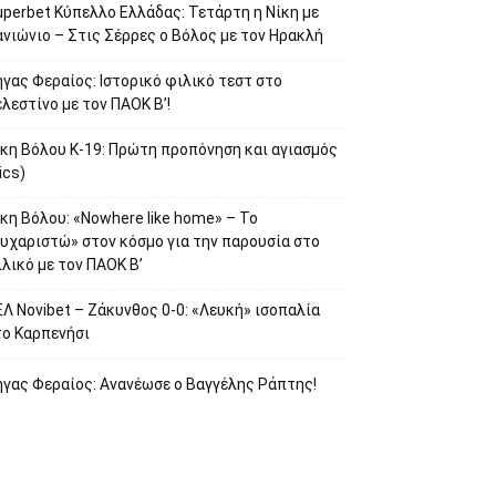
uperbet Κύπελλο Ελλάδας: Τετάρτη η Νίκη με
νιώνιο – Στις Σέρρες ο Βόλος με τον Ηρακλή
γας Φεραίος: Ιστορικό φιλικό τεστ στο
λεστίνο με τον ΠΑΟΚ Β’!
ίκη Βόλου Κ-19: Πρώτη προπόνηση και αγιασμός
ics)
κη Βόλου: «Nowhere like home» – Το
ευχαριστώ» στον κόσμο για την παρουσία στο
λικό με τον ΠΑΟΚ Β’
Λ Novibet – Ζάκυνθος 0-0: «Λευκή» ισοπαλία
το Καρπενήσι
ήγας Φεραίος: Ανανέωσε ο Βαγγέλης Ράπτης!