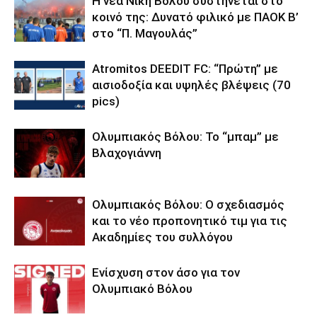
Η νέα Νίκη Βόλου συστήνεται στο
κοινό της: Δυνατό φιλικό με ΠΑΟΚ Β’
στο “Π. Μαγουλάς”
Atromitos DEEDIT FC: “Πρώτη” με
αισιοδοξία και υψηλές βλέψεις (70
pics)
Ολυμπιακός Βόλου: Το “μπαμ” με
Βλαχογιάννη
Ολυμπιακός Βόλου: Ο σχεδιασμός
και το νέο προπονητικό τιμ για τις
Ακαδημίες του συλλόγου
Ενίσχυση στον άσο για τον
Ολυμπιακό Βόλου