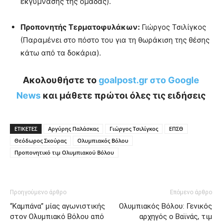
εκγύμνασης της ομάδας).
Προπονητής Τερματοφυλάκων:
Γιώργος Τσιλίγκος
(Παραμένει στο πόστο του για τη θωράκιση της θέσης
κάτω από τα δοκάρια).
Ακολουθήστε το
goalpost.gr στο Google
News
και μάθετε πρώτοι όλες τις ειδήσεις
ΕΤΙΚΕΤΕΣ
Αργύρης Παλάσκας
Γιώργος Τσιλίγκος
ΕΠΣΘ
Θεόδωρος Σκούρας
Ολυμπιακός Βόλου
Προπονητικό τιμ Ολυμπιακού Βόλου
Προηγούμενο άρθρο
Επόμενο άρθρο
“Καμπάνα” μίας αγωνιστικής
Ολυμπιακός Βόλου: Γενικός
στον Ολυμπιακό Βόλου από
αρχηγός ο Βαϊνάς, τιμ