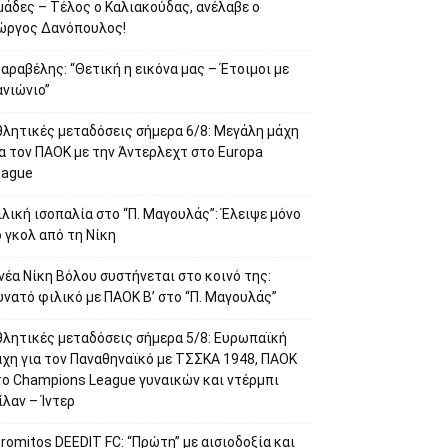
μάδες – Τέλος ο Καλιακούδας, ανέλαβε ο
ιώργος Δανόπουλος!
αραβέλης: “Θετική η εικόνα μας – Έτοιμοι με
ανιώνιο”
θλητικές μεταδόσεις σήμερα 6/8: Μεγάλη μάχη
α τον ΠΑΟΚ με την Άντερλεχτ στο Europa
eague
λική ισοπαλία στο “Π. Μαγουλάς”: Έλειψε μόνο
 γκολ από τη Νίκη
νέα Νίκη Βόλου συστήνεται στο κοινό της:
νατό φιλικό με ΠΑΟΚ Β’ στο “Π. Μαγουλάς”
θλητικές μεταδόσεις σήμερα 5/8: Ευρωπαϊκή
άχη για τον Παναθηναϊκό με ΤΣΣΚΑ 1948, ΠΑΟΚ
το Champions League γυναικών και ντέρμπι
λαν – Ίντερ
romitos DEEDIT FC: “Πρώτη” με αισιοδοξία και