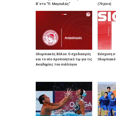
Β’ στο “Π. Μαγουλάς”
(70 pics)
Ολυμπιακός Βόλου: Ο σχεδιασμός
Ενίσχυση σ
και το νέο προπονητικό τιμ για τις
Ολυμπιακό
Ακαδημίες του συλλόγου