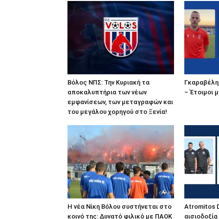
Βόλος ΝΠΣ: Την Κυριακή τα
Γκαραβέλης
αποκαλυπτήρια των νέων
– Έτοιμοι μ
εμφανίσεων, των μεταγραφών και
του μεγάλου χορηγού στο Ξενία!
Η νέα Νίκη Βόλου συστήνεται στο
Atromitos 
κοινό της: Δυνατό φιλικό με ΠΑΟΚ
αισιοδοξία