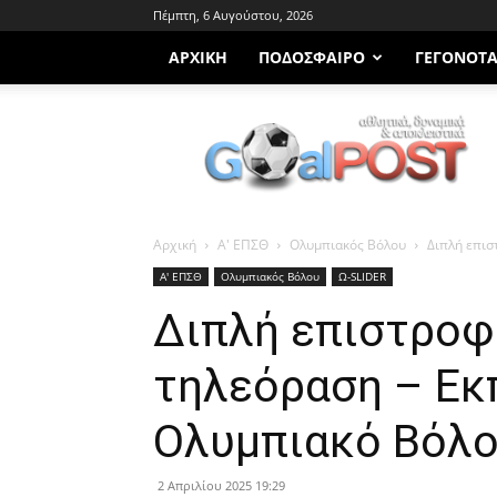
Πέμπτη, 6 Αυγούστου, 2026
ΑΡΧΙΚΗ
ΠΟΔΌΣΦΑΙΡΟ
ΓΕΓΟΝΌΤ
Goalpost.gr
Αρχική
Α' ΕΠΣΘ
Ολυμπιακός Βόλου
Διπλή επισ
Α' ΕΠΣΘ
Ολυμπιακός Βόλου
Ω-SLIDER
Διπλή επιστροφ
τηλεόραση – Εκπ
Ολυμπιακό Βόλ
2 Απριλίου 2025 19:29