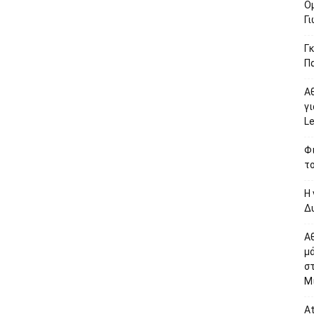
Ο
Γ
Γκ
Π
Α
γι
L
Φι
το
Η 
Δυ
Α
μ
σ
Μί
At