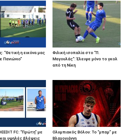
: “Θετική η εικόνα μας
Φιλική ισοπαλία στο “Π.
ε Πανιώνιο”
Μαγουλάς”: Έλειψε μόνο το γκολ
από τη Νίκη
DEEDIT FC: “Πρώτη” με
Ολυμπιακός Βόλου: Το “μπαμ” με
 και υψηλές βλέψεις
Βλαχογιάννη