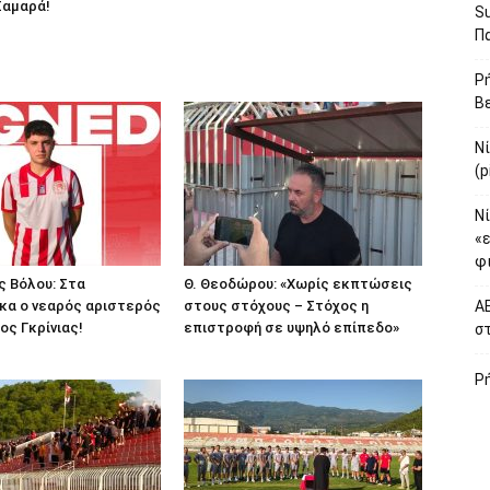
 Σαμαρά!
S
Πα
Ρή
Βε
Ν
(p
Νί
«
φι
 Βόλου: Στα
Θ. Θεοδώρου: «Χωρίς εκπτώσεις
κα ο νεαρός αριστερός
στους στόχους – Στόχος η
ΑΕ
ος Γκρίνιας!
επιστροφή σε υψηλό επίπεδο»
σ
Ρ