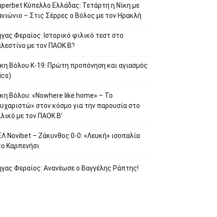
uperbet Κύπελλο Ελλάδας: Τετάρτη η Νίκη με
νιώνιο – Στις Σέρρες ο Βόλος με τον Ηρακλή
γας Φεραίος: Ιστορικό φιλικό τεστ στο
λεστίνο με τον ΠΑΟΚ Β’!
ίκη Βόλου Κ-19: Πρώτη προπόνηση και αγιασμός
ics)
κη Βόλου: «Nowhere like home» – Το
ευχαριστώ» στον κόσμο για την παρουσία στο
λικό με τον ΠΑΟΚ Β’
Λ Novibet – Ζάκυνθος 0-0: «Λευκή» ισοπαλία
το Καρπενήσι
ήγας Φεραίος: Ανανέωσε ο Βαγγέλης Ράπτης!