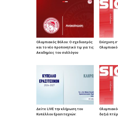
Ολυμπιακός Βόλου: Ο σχεδιασμός
Ενίσχυση σ
και το νέο προπονητικό τιμ για τις
Ολυμπιακό
Ακαδημίες του συλλόγου
Δείτε LIVE την κλήρωση του
Ολυμπιακός
Κυπέλλου Ερασιτεχνών:
δεξιά πτέρ