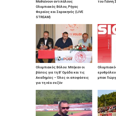
Μαθαίνουν αντιπάλους
του Γιάννη
Ολυμπιακός Βόλου, Ρήγας
Φεραίος και Σαρακηνός (LIVE
STREAM)
Ολυμπιακός Βόλου: Μπήκαν οι
Ολυμπιακός
βάσεις για τη Β’ Ομάδα και τις
ερυθρόλευ
Ακαδημίες – Όλες οι αποφάσεις
μπακ Γιώργ
για τη νέα σεζόν