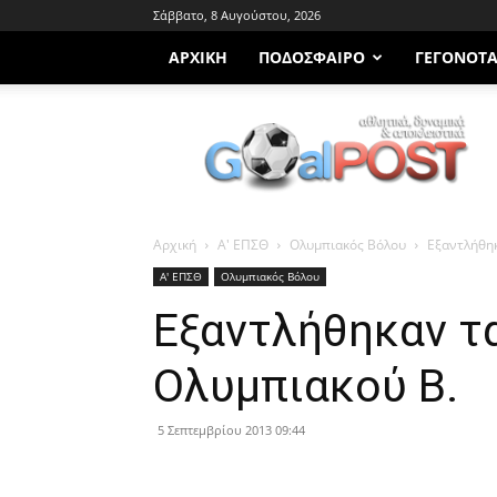
Σάββατο, 8 Αυγούστου, 2026
ΑΡΧΙΚΗ
ΠΟΔΌΣΦΑΙΡΟ
ΓΕΓΟΝΌΤ
Goalpost.gr
Αρχική
Α' ΕΠΣΘ
Ολυμπιακός Βόλου
Εξαντλήθηκ
Α' ΕΠΣΘ
Ολυμπιακός Βόλου
Εξαντλήθηκαν τ
Ολυμπιακού Β.
5 Σεπτεμβρίου 2013 09:44