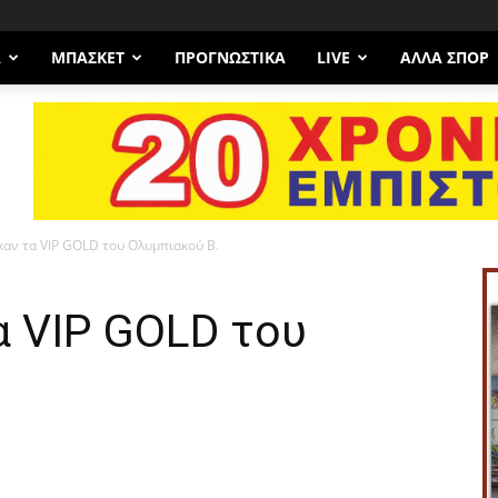
Α
ΜΠΆΣΚΕΤ
ΠΡΟΓΝΩΣΤΙΚΑ
LIVE
ΆΛΛΑ ΣΠΟΡ
αν τα VIP GOLD του Ολυμπιακού Β.
α VIP GOLD του