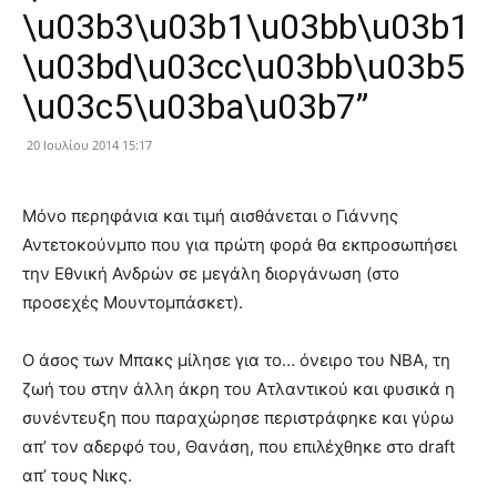
\u03b3\u03b1\u03bb\u03b1
\u03bd\u03cc\u03bb\u03b5
\u03c5\u03ba\u03b7”
20 Ιουλίου 2014 15:17
Μόνο περηφάνια και τιμή αισθάνεται ο Γιάννης
Αντετοκούνμπο που για πρώτη φορά θα εκπροσωπήσει
την Εθνική Ανδρών σε μεγάλη διοργάνωση (στο
προσεχές Μουντομπάσκετ).
Ο άσος των Μπακς μίλησε για το… όνειρο του NBA, τη
ζωή του στην άλλη άκρη του Ατλαντικού και φυσικά η
συνέντευξη που παραχώρησε περιστράφηκε και γύρω
απ’ τον αδερφό του, Θανάση, που επιλέχθηκε στο draft
απ’ τους Νικς.