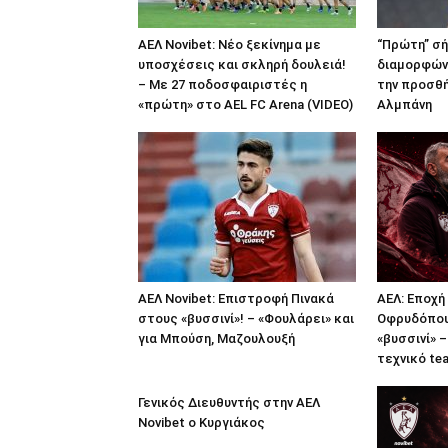
ΑΕΛ Novibet: Νέο ξεκίνημα με
“Πρώτη” σή
υποσχέσεις και σκληρή δουλειά!
διαμορφών
– Με 27 ποδοσφαιριστές η
την προσθ
«πρώτη» στο AEL FC Arena (VIDEO)
Αλμπάνη
ΑΕΛ Novibet: Επιστροφή Πινακά
ΑΕΛ: Εποχ
στους «βυσσινί»! – «Φουλάρει» και
Οφρυδόπου
για Μπούση, Μαζουλουξή
«βυσσινί» 
τεχνικό te
Γενικός Διευθυντής στην ΑΕΛ
Novibet ο Κυργιάκος