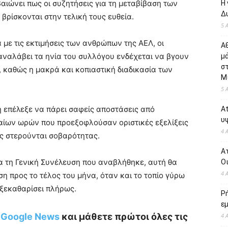
αιώνει πως οι συζητήσεις για τη μεταβίβαση των
Η 
Δυ
βρίσκονται στην τελική τους ευθεία.
5 
με τις εκτιμήσεις των ανθρώπων της ΑΕΛ, οι
Α
 αναλάβει τα ηνία του συλλόγου ενδέχεται να βγουν
μ
σ
, καθώς η μακρά και κοπιαστική διαδικασία των
Μί
5 
η επέλεξε να πάρει σαφείς αποστάσεις από
At
υψ
αίων ωρών που προεξοφλούσαν οριστικές εξελίξεις
4 
ως στερούνται σοβαρότητας.
Ατ
α τη Γενική Συνέλευση που αναβλήθηκε, αυτή θα
Οι
4 
 προς το τέλος του μήνα, όταν και το τοπίο γύρω
 ξεκαθαρίσει πλήρως.
Ρ
εμ
ο Google News
και μάθετε πρώτοι όλες τις
4 