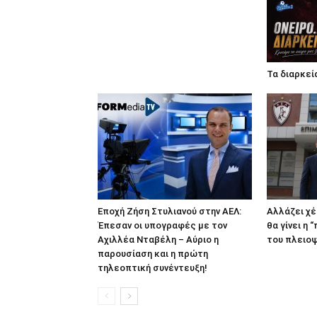
Τα διαρκεί
Εποχή Ζήση Στυλιανού στην ΑΕΛ:
Αλλάζει χέ
Έπεσαν οι υπογραφές με τον
θα γίνει η
Αχιλλέα Νταβέλη – Αύριο η
του πλειο
παρουσίαση και η πρώτη
τηλεοπτική συνέντευξη!