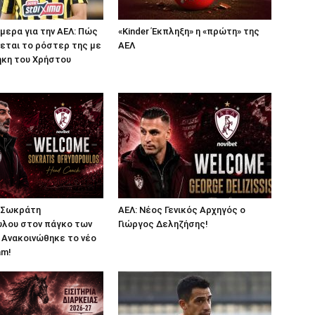
μερα για την ΑΕΛ: Πώς
«Kinder Έκπληξη» η «πρώτη» της
εται το ρόστερ της με
ΑΕΛ
ήκη του Χρήστου
ή Σωκράτη
ΑΕΛ: Νέος Γενικός Αρχηγός ο
λου στον πάγκο των
Γιώργος Δεληζήσης!
– Ανακοινώθηκε το νέο
am!