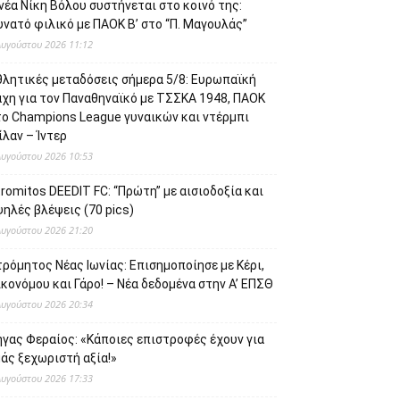
νέα Νίκη Βόλου συστήνεται στο κοινό της:
νατό φιλικό με ΠΑΟΚ Β’ στο “Π. Μαγουλάς”
Αυγούστου 2026 11:12
θλητικές μεταδόσεις σήμερα 5/8: Ευρωπαϊκή
άχη για τον Παναθηναϊκό με ΤΣΣΚΑ 1948, ΠΑΟΚ
το Champions League γυναικών και ντέρμπι
λαν – Ίντερ
Αυγούστου 2026 10:53
romitos DEEDIT FC: “Πρώτη” με αισιοδοξία και
ηλές βλέψεις (70 pics)
Αυγούστου 2026 21:20
ρόμητος Νέας Ιωνίας: Επισημοποίησε με Κέρι,
κονόμου και Γάρο! – Νέα δεδομένα στην Α’ ΕΠΣΘ
Αυγούστου 2026 20:34
ήγας Φεραίος: «Κάποιες επιστροφές έχουν για
άς ξεχωριστή αξία!»
Αυγούστου 2026 17:33