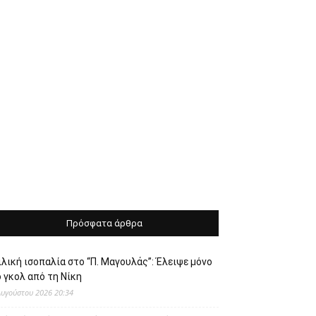
Πρόσφατα άρθρα
λική ισοπαλία στο “Π. Μαγουλάς”: Έλειψε μόνο
 γκολ από τη Νίκη
Αυγούστου 2026 20:34