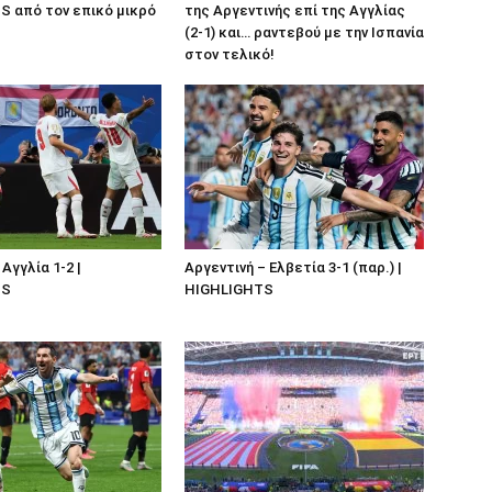
 από τον επικό μικρό
της Αργεντινής επί της Αγγλίας
(2-1) και… ραντεβού με την Ισπανία
στον τελικό!
Αγγλία 1-2 |
Αργεντινή – Ελβετία 3-1 (παρ.) |
TS
HIGHLIGHTS