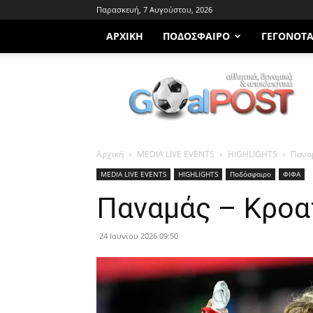
Παρασκευή, 7 Αυγούστου, 2026
ΑΡΧΙΚΗ
ΠΟΔΌΣΦΑΙΡΟ
ΓΕΓΟΝΌΤ
Goalpost.gr
Αρχική
MEDIA LIVE EVENTS
HIGHLIGHTS
Παναμ
MEDIA LIVE EVENTS
HIGHLIGHTS
Ποδόσφαιρο
ΦΙΦΑ
Παναμάς – Κροα
24 Ιουνίου 2026 09:50