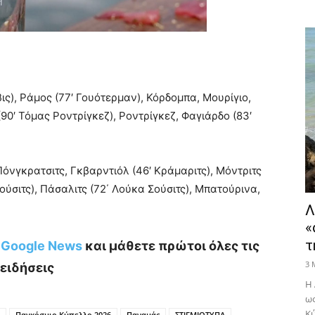
ις), Ράμος (77′ Γουότερμαν), Κόρδομπα, Μουρίγιο,
90′ Τόμας Ροντρίγκεζ), Ροντρίγκεζ, Φαγιάρδο (83′
 Πόνγκρατσιτς, Γκβαρντιόλ (46′ Κράμαριτς), Μόντριτς
Σούσιτς), Πάσαλιτς (72΄ Λούκα Σούσιτς), Μπατούρινα,
Λ
«
τ
ο Google News
και μάθετε πρώτοι όλες τις
3 
ειδήσεις
Η 
ως
Κύ
Παγκόσμιο Κύπελλο 2026
Παναμάς
ΣΤΙΓΜΙΟΤΥΠΑ