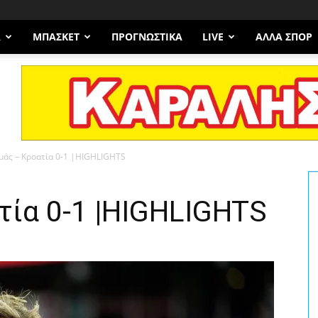
Α
ΜΠΆΣΚΕΤ
ΠΡΟΓΝΩΣΤΙΚΑ
LIVE
ΆΛΛΑ ΣΠΟΡ
άς – Κροατία 0-1 |HIGHLIGHTS
τία 0-1 |HIGHLIGHTS