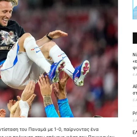
Νί
«
φι
6 
ΑΕ
σ
6 
Ρ
6 
ντίσταση του Παναμά με 1-0, παίρνοντας ένα
ΕΛ