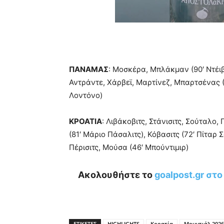
ΠΑΝΑΜΑΣ
: Μοσκέρα, Μπλάκμαν (90′ Ντέιβ
Αντράντε, Χάρβεϊ, Μαρτίνεζ, Μπαρτσένας (
Λοντόνο)
ΚΡΟΑΤΙΑ
: Λιβάκοβιτς, Στάνισιτς, Σούταλο,
(81′ Μάριο Πάσαλιτς), Κόβασιτς (72′ Πίταρ 
Πέρισιτς, Μούσα (46′ Μπούντιμιρ)
Ακολουθήστε το
goalpost.gr στ
ΕΤΙΚΕΤΕΣ
HIGHLIGHTS
Κροατία
Μουντιάλ 2026