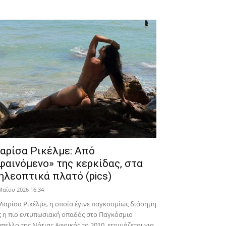
αρίσα Ρικέλμε: Από
φαινόμενο» της κερκίδας, στα
ηλεοπτικά πλατό (pics)
Μαΐου 2026 16:34
Λαρίσα Ρικέλμε, η οποία έγινε παγκοσμίως διάσημη
 η πιο εντυπωσιακή οπαδός στο Παγκόσμιο
πελλο της Νότιας Αφρικής το 2010, ετοιμάζεται για