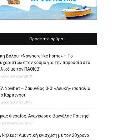
Πρόσφατα άρθρα
κη Βόλου: «Nowhere like home» – Το
ευχαριστώ» στον κόσμο για την παρουσία στο
λικό με τον ΠΑΟΚ Β’
Αυγούστου 2026 20:26
Λ Novibet – Ζάκυνθος 0-0: «Λευκή» ισοπαλία
το Καρπενήσι
Αυγούστου 2026 20:17
ήγας Φεραίος: Ανανέωσε ο Βαγγέλης Ράπτης!
Αυγούστου 2026 16:13
 Νηλέας: Αμυντική ενίσχυση με τον 20χρονο