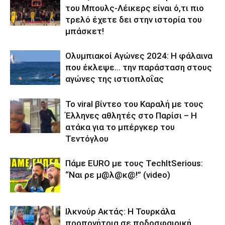
του Μπουλς-Λέικερς είναι ό,τι πιο
τρελό έχετε δει στην ιστορία του
μπάσκετ!
Ολυμπιακοί Αγώνες 2024: Η φάλαινα
που έκλεψε… την παράσταση στους
αγώνες της ιστιοπλοΐας
Το viral βίντεο του Καραλή με τους
Έλληνες αθλητές στο Παρίσι – Η
ατάκα για το μπέργκερ του
Τεντόγλου
Πάμε EURO με τους TechItSerious:
“Ναι ρε μ@λ@κ@!” (video)
Ιλκνούρ Ακτάς: Η Τουρκάλα
προπονήτρια σε ποδοσφαιρική